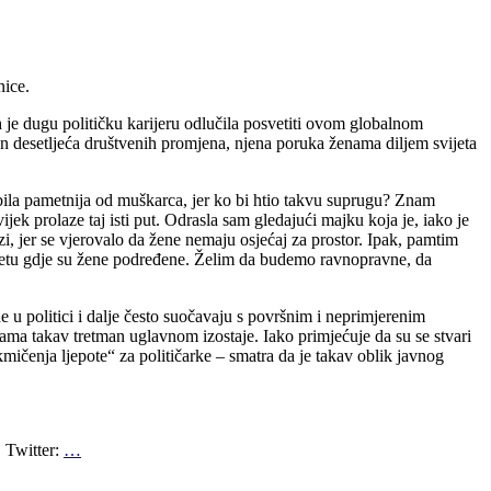
nice.
je dugu političku karijeru odlučila posvetiti ovom globalnom
on desetljeća društvenih promjena, njena poruka ženama diljem svijeta
bila pametnija od muškarca, jer ko bi htio takvu suprugu? Znam
ek prolaze taj isti put. Odrasla sam gledajući majku koja je, iako je
zi, jer se vjerovalo da žene nemaju osjećaj za prostor. Ipak, pamtim
svijetu gdje su žene podređene. Želim da budemo ravnopravne, da
u politici i dalje često suočavaju s površnim i neprimjerenim
gama takav tretman uglavnom izostaje. Iako primjećuje da su se stvari
ičenja ljepote“ za političarke – smatra da je takav oblik javnog
Twitter:
…