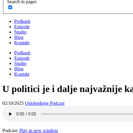
Search in pages
Podkasti
Epizode
Studio
Blog
Kontakt
Podkasti
Epizode
Studio
Blog
Kontakt
U politici je i dalje najvažnije
02/10/2025
Oslobođenje Podcast
Podcast:
Play in new window