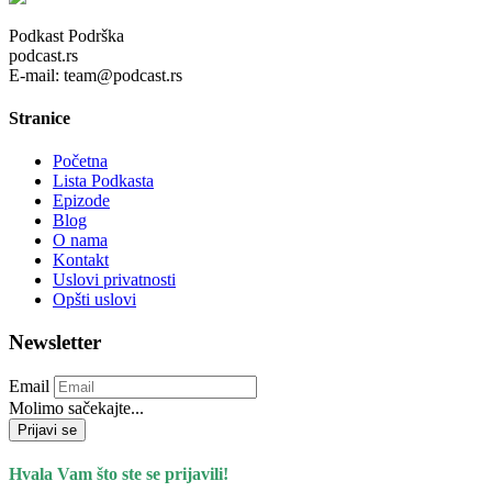
Podkast Podrška
podcast.rs
E-mail: team@podcast.rs
Stranice
Početna
Lista Podkasta
Epizode
Blog
O nama
Kontakt
Uslovi privatnosti
Opšti uslovi
Newsletter
Email
Molimo sačekajte...
Prijavi se
Hvala Vam što ste se prijavili!