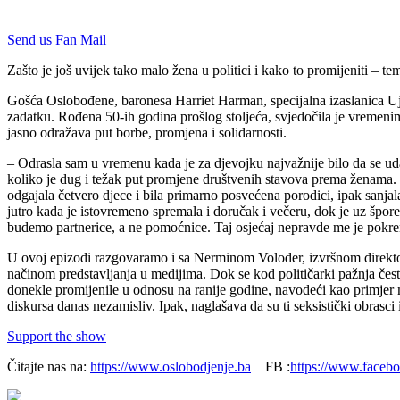
Send us Fan Mail
Zašto je još uvijek tako malo žena u politici i kako to promijeniti –
Gošća Oslobođene, baronesa Harriet Harman, specijalna izaslanica Uje
zadatku. Rođena 50-ih godina prošlog stoljeća, svjedočila je vremenim
jasno odražava put borbe, promjena i solidarnosti.
– Odrasla sam u vremenu kada je za djevojku najvažnije bilo da se ud
koliko je dug i težak put promjene društvenih stavova prema ženama. Za
odgajala četvero djece i bila primarno posvećena porodici, ipak sanjala
jutro kada je istovremeno spremala i doručak i večeru, dok je uz špor
budemo partnerice, a ne pomoćnice. Taj osjećaj nepravde me je pokren
U ovoj epizodi razgovaramo i sa Nerminom Voloder, izvršnom direktori
načinom predstavljanja u medijima. Dok se kod političarki pažnja čest
donekle promijenile u odnosu na ranije godine, navodeći kao primjer m
diskursa danas nezamisliv. Ipak, naglašava da su ti seksistički obrasci i
Support the show
Čitajte nas na:
https://www.oslobodjenje.ba
FB :
https://www.faceb