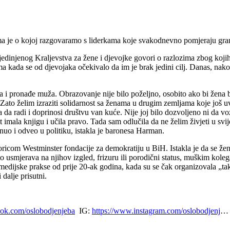
 tema je o kojoj razgovaramo s liderkama koje svakodnevno pomjeraju gra
dinjenog Kraljevstva za žene i djevojke govori o razlozima zbog kojih 
a kada se od djevojaka očekivalo da im je brak jedini cilj. Danas, nak
a i pronađe muža. Obrazovanje nije bilo poželjno, osobito ako bi žena 
to želim izraziti solidarnost sa ženama u drugim zemljama koje još uvij
 da radi i doprinosi društvu van kuće. Nije joj bilo dozvoljeno ni da vo
et imala knjigu i učila pravo. Tada sam odlučila da ne želim živjeti u 
uo i odveo u politiku, istakla je baronesa Harman.
com Westminster fondacije za demokratiju u BiH. Istakla je da se žene 
o usmjerava na njihov izgled, frizuru ili porodični status, muškim kole
edijske prakse od prije 20-ak godina, kada su se čak organizovala „takm
 dalje prisutni.
ook.com/oslobodjenjeba
IG:
https://www.instagram.com/oslobodjenj
… 