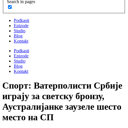
Search in pages
Podkasti
Epizode
Studio
Blog
Kontakt
Podkasti
Epizode
Studio
Blog
Kontakt
Спорт: Ватерполисти Србије
играју за светску бронзу,
Аустралијанке заузеле шесто
место на СП