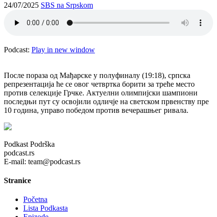
24/07/2025
SBS na Srpskom
Podcast:
Play in new window
После пораза од Мађарске у полуфиналу (19:18), српска
репрезентација ће се овог четвртка борити за треће место
против селекције Грчке. Актуелни олимпијски шампиони
последњи пут су освојили одличје на светском првенству пре
10 година, управо победом против вечерашњег ривала.
Podkast Podrška
podcast.rs
E-mail: team@podcast.rs
Stranice
Početna
Lista Podkasta
Epizode