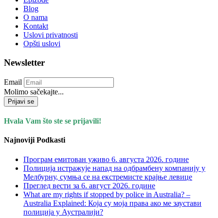
Blog
O nama
Kontakt
Uslovi privatnosti
Opšti uslovi
Newsletter
Email
Molimo sačekajte...
Prijavi se
Hvala Vam što ste se prijavili!
Najnoviji Podkasti
Програм емитован уживо 6. августа 2026. годинe
Полиција истражује напад на одбрамбену компанију у
Мелбурну, сумња се на екстремисте крајње левице
Преглед вести за 6. август 2026. године
What are my rights if stopped by police in Australia? –
Australia Explained: Која су моја права ако ме заустави
полиција у Аустралији?