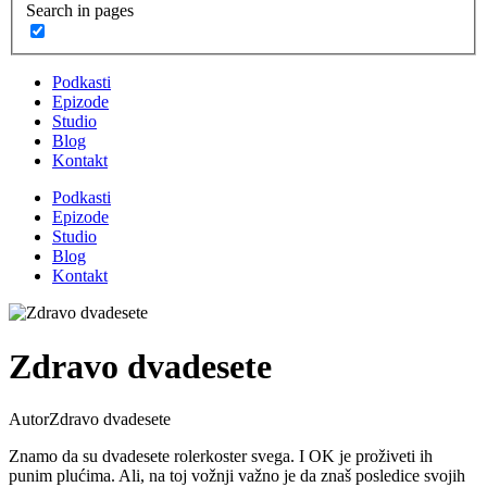
Search in pages
Podkasti
Epizode
Studio
Blog
Kontakt
Podkasti
Epizode
Studio
Blog
Kontakt
Zdravo dvadesete
Autor
Zdravo dvadesete
Znamo da su dvadesete rolerkoster svega. I OK je proživeti ih
punim plućima. Ali, na toj vožnji važno je da znaš posledice svojih