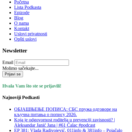
Početna
Lista Podkasta
Epizode
Blog
O nama
Kontakt
Uslovi privatnosti
Opšti uslovi
Newsletter
Email
Molimo sačekajte...
Prijavi se
Hvala Vam što ste se prijavili!
Najnoviji Podkasti
ОБЈАШЊЕЊЕ ПОПИСА: СБС пружа одговоре на
кључна питања о попису 2026.
Koja je odgovornost roditelja u prevenciji zavisnosti? |
Aleksandar Janić Jana | #61 Ćalac #podcast
EP 381: Vlada Radivojević, 011info & 381info – Pojačalo