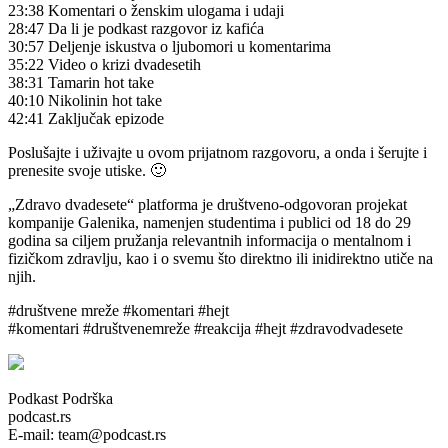
23:38 Komentari o ženskim ulogama i udaji
28:47 Da li je podkast razgovor iz kafića
30:57 Deljenje iskustva o ljubomori u komentarima
35:22 Video o krizi dvadesetih
38:31 Tamarin hot take
40:10 Nikolinin hot take
42:41 Zaključak epizode
Poslušajte i uživajte u ovom prijatnom razgovoru, a onda i šerujte i
prenesite svoje utiske. 🙂
„Zdravo dvadesete“ platforma je društveno-odgovoran projekat
kompanije Galenika, namenjen studentima i publici od 18 do 29
godina sa ciljem pružanja relevantnih informacija o mentalnom i
fizičkom zdravlju, kao i o svemu što direktno ili inidirektno utiče na
njih.
#društvene mreže #komentari #hejt
#komentari #društvenemreže #reakcija #hejt #zdravodvadesete
Podkast Podrška
podcast.rs
E-mail: team@podcast.rs