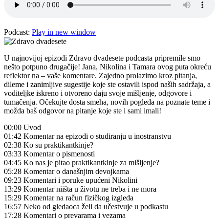
Podcast:
Play in new window
U najnovijoj epizodi Zdravo dvadesete podcasta pripremile smo
nešto potpuno drugačije! Jana, Nikolina i Tamara ovog puta okreću
reflektor na – vaše komentare. Zajedno prolazimo kroz pitanja,
dileme i zanimljive sugestije koje ste ostavili ispod naših sadržaja, a
voditeljke iskreno i otvoreno daju svoje mišljenje, odgovore i
tumačenja. Očekujte dosta smeha, novih pogleda na poznate teme i
možda baš odgovor na pitanje koje ste i sami imali!
00:00 Uvod
01:42 Komentar na epizodi o studiranju u inostranstvu
02:38 Ko su praktikantkinje?
03:33 Komentar o pismenosti
04:45 Ko nas je pitao praktikantkinje za mišljenje?
05:28 Komentar o današnjim devojkama
09:23 Komentari i poruke upućeni Nikolini
13:29 Komentar niišta u životu ne treba i ne mora
15:29 Komentar na račun fizičkog izgleda
16:57 Neko od gledaoca želi da učestvuje u podkastu
17:28 Komentari o prevarama i vezama