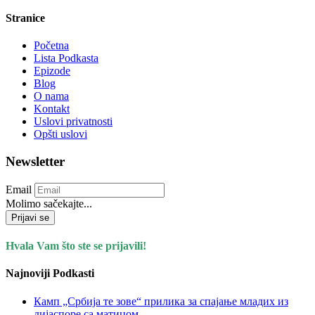
Stranice
Početna
Lista Podkasta
Epizode
Blog
O nama
Kontakt
Uslovi privatnosti
Opšti uslovi
Newsletter
Email
Molimo sačekajte...
Prijavi se
Hvala Vam što ste se prijavili!
Najnoviji Podkasti
Камп „Србија те зове“ прилика за спајање младих из
дијаспоре са матицом