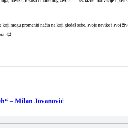
ninga, navika, fokusa i modernog života — bez lažne motivacije i površn
 koji mogu promeniti način na koji gledaš sebe, svoje navike i svoj živ
ota. 💥
peh“ – Milan Jovanović