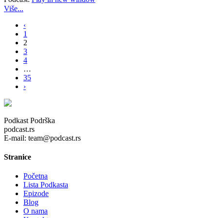
Više...
‹
1
2
3
4
…
35
›
Podkast Podrška
podcast.rs
E-mail: team@podcast.rs
Stranice
Početna
Lista Podkasta
Epizode
Blog
O nama