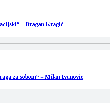
eracijski“ – Dragan Kragić
otraga za sobom“ – Milan Ivanović