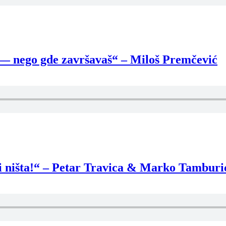
š — nego gde završavaš“ – Miloš Premčević
di ništa!“ – Petar Travica & Marko Tamburi