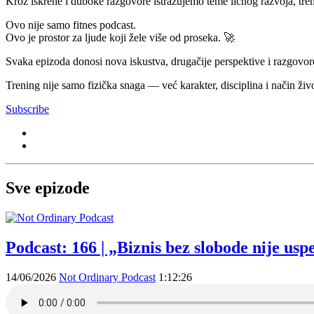
Kroz iskrene i duboke razgovore istražujemo teme ličnog razvoja, tre
Ovo nije samo fitnes podcast.
Ovo je prostor za ljude koji žele više od proseka. 🚀
Svaka epizoda donosi nova iskustva, drugačije perspektive i razgovore
Trening nije samo fizička snaga — već karakter, disciplina i način živ
Subscribe
Sve epizode
Podcast: 166 | „Biznis bez slobode nije us
14/06/2026
Not Ordinary Podcast
1:12:26