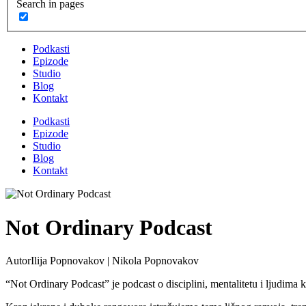
Search in pages
Podkasti
Epizode
Studio
Blog
Kontakt
Podkasti
Epizode
Studio
Blog
Kontakt
Not Ordinary Podcast
Autor
Ilija Popnovakov | Nikola Popnovakov
“Not Ordinary Podcast” je podcast o disciplini, mentalitetu i ljudima ko