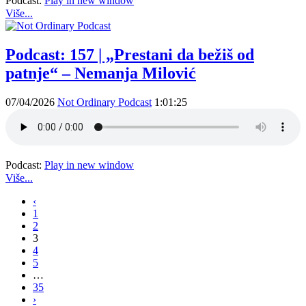
Podcast:
Play in new window
Više...
Podcast: 157 | „Prestani da bežiš od
patnje“ – Nemanja Milović
07/04/2026
Not Ordinary Podcast
1:01:25
Podcast:
Play in new window
Više...
‹
1
2
3
4
5
…
35
›