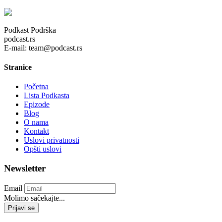
Podkast Podrška
podcast.rs
E-mail: team@podcast.rs
Stranice
Početna
Lista Podkasta
Epizode
Blog
O nama
Kontakt
Uslovi privatnosti
Opšti uslovi
Newsletter
Email
Molimo sačekajte...
Prijavi se