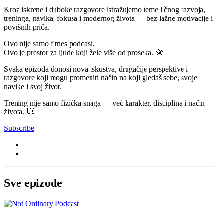
Kroz iskrene i duboke razgovore istražujemo teme ličnog razvoja,
treninga, navika, fokusa i modernog života — bez lažne motivacije i
površnih priča.
Ovo nije samo fitnes podcast.
Ovo je prostor za ljude koji žele više od proseka. 🚀
Svaka epizoda donosi nova iskustva, drugačije perspektive i
razgovore koji mogu promeniti način na koji gledaš sebe, svoje
navike i svoj život.
Trening nije samo fizička snaga — već karakter, disciplina i način
života. 💥
Subscribe
Sve epizode