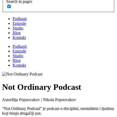
Search in pages
Podkasti
Epizode
Studio
Blog
Kontakt
Podkasti
Epizode
Studio
Blog
Kontakt
Not Ordinary Podcast
Autor
Ilija Popnovakov | Nikola Popnovakov
“Not Ordinary Podcast” je podcast o disciplini, mentalitetu i ljudima
koji biraju drugačiji put.