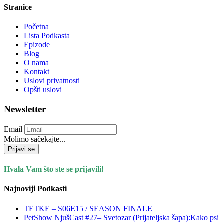
Stranice
Početna
Lista Podkasta
Epizode
Blog
O nama
Kontakt
Uslovi privatnosti
Opšti uslovi
Newsletter
Email
Molimo sačekajte...
Prijavi se
Hvala Vam što ste se prijavili!
Najnoviji Podkasti
TETKE – S06E15 / SEASON FINALE
PetShow NjušCast #27– Svetozar (Prijateljska šapa):Kako psi