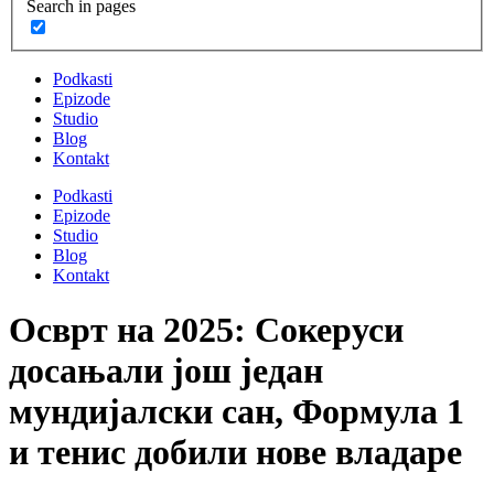
Search in pages
Podkasti
Epizode
Studio
Blog
Kontakt
Podkasti
Epizode
Studio
Blog
Kontakt
Осврт на 2025: Сокеруси
досањали још један
мундијалски сан, Формула 1
и тенис добили нове владаре