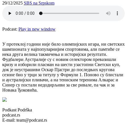
29/12/2025
SBS na Srpskom
Podcast:
Play in new window
У протеклој години није било олимпијских игара, ни светских
шампионата у најпопуларнијим спортовима, али памтиће се
нека друга велика такмичења и историјски резултати.
Фудбалери Аустралије су с новим селектором превазишли
кризу и изборили пласман на шести узастопни Светски куп,
док је неустрашиви Оскар Пјастри до последњих кругова
сезоне био у трци за титулу у Формули 1. Поново су блистали
и аустралијски пливачи, а на тениским теренима Алкарас и
Синер су постали недодирљиви за све ривале, па чак и за
Новака Ђоковића.
Podkast Podrška
podcast.rs
E-mail: team@podcast.rs