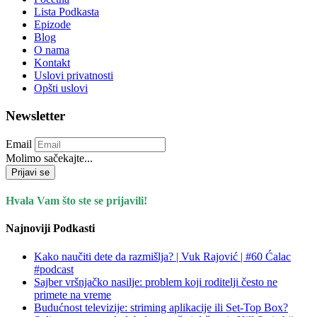
Lista Podkasta
Epizode
Blog
O nama
Kontakt
Uslovi privatnosti
Opšti uslovi
Newsletter
Email
Molimo sačekajte...
Prijavi se
Hvala Vam što ste se prijavili!
Najnoviji Podkasti
Kako naučiti dete da razmišlja? | Vuk Rajović | #60 Ćalac
#podcast
Sajber vršnjačko nasilje: problem koji roditelji često ne
primete na vreme
Budućnost televizije: striming aplikacije ili Set-Top Box?