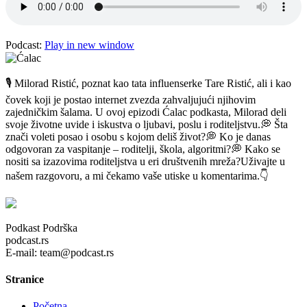
Podcast:
Play in new window
🎙️ Milorad Ristić, poznat kao tata influenserke Tare Ristić, ali i kao
čovek koji je postao internet zvezda zahvaljujući njihovim
zajedničkim šalama. U ovoj epizodi Ćalac podkasta, Milorad deli
svoje životne uvide i iskustva o ljubavi, poslu i roditeljstvu.💭 Šta
znači voleti posao i osobu s kojom deliš život?💭 Ko je danas
odgovoran za vaspitanje – roditelji, škola, algoritmi?💭 Kako se
nositi sa izazovima roditeljstva u eri društvenih mreža?Uživajte u
našem razgovoru, a mi čekamo vaše utiske u komentarima.👇
Podkast Podrška
podcast.rs
E-mail: team@podcast.rs
Stranice
Početna