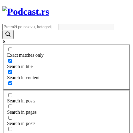
Exact matches only
Search in title
Search in content
Search in posts
Search in pages
Search in posts