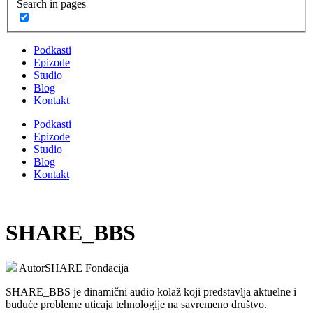
Search in pages
Podkasti
Epizode
Studio
Blog
Kontakt
Podkasti
Epizode
Studio
Blog
Kontakt
SHARE_BBS
Autor
SHARE Fondacija
SHARE_BBS je dinamični audio kolaž koji predstavlja aktuelne i
buduće probleme uticaja tehnologije na savremeno društvo.