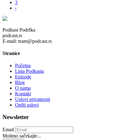
3
›
Podkast Podrška
podcast.rs
E-mail: team@podcast.rs
Stranice
Početna
Lista Podkasta
Epizode
Blog
O nama
Kontakt
Uslovi privatnosti
Opšti uslovi
Newsletter
Email
Molimo sačekajte...