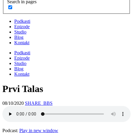
Search in pages
Podkasti
Epizode
Studio
Blog
Kontakt
Podkasti
Epizode
Studio
Blog
Kontakt
Prvi Talas
08/10/2020
SHARE_BBS
Podcast:
Play in new window