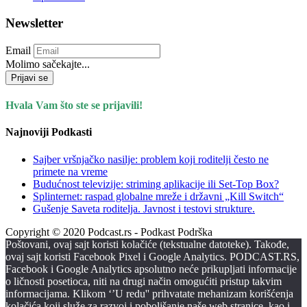
Newsletter
Email
Molimo sačekajte...
Prijavi se
Hvala Vam što ste se prijavili!
Najnoviji Podkasti
Sajber vršnjačko nasilje: problem koji roditelji često ne
primete na vreme
Budućnost televizije: striming aplikacije ili Set-Top Box?
Splinternet: raspad globalne mreže i državni „Kill Switch“
Gušenje Saveta roditelja. Javnost i testovi strukture.
Copyright © 2020 Podcast.rs - Podkast Podrška
Poštovani, ovaj sajt koristi kolačiće (tekstualne datoteke). Takođe,
ovaj sajt koristi Facebook Pixel i Google Analytics. PODCAST.RS,
Facebook i Google Analytics apsolutno neće prikupljati informacije
o ličnosti posetioca, niti na drugi način omogućiti pristup takvim
informacijama. Klikom ‘’U redu'' prihvatate mehanizam korišćenja
kolačića koji služe za razvoj i poboljšanje naše web stranice, kao i