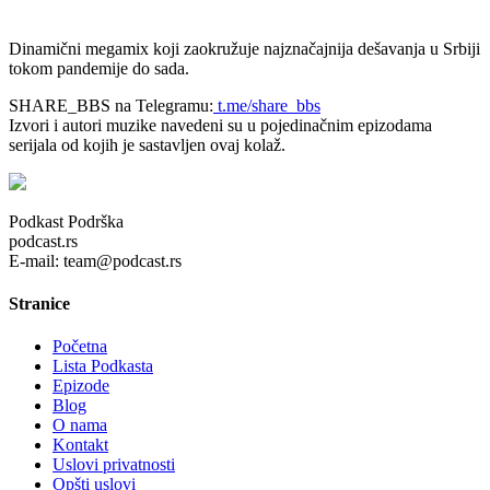
Dinamični megamix koji zaokružuje najznačajnija dešavanja u Srbiji
tokom pandemije do sada.
SHARE_BBS na Telegramu:
t.me/share_bbs
Izvori i autori muzike navedeni su u pojedinačnim epizodama
serijala od kojih je sastavljen ovaj kolaž.
Podkast Podrška
podcast.rs
E-mail: team@podcast.rs
Stranice
Početna
Lista Podkasta
Epizode
Blog
O nama
Kontakt
Uslovi privatnosti
Opšti uslovi