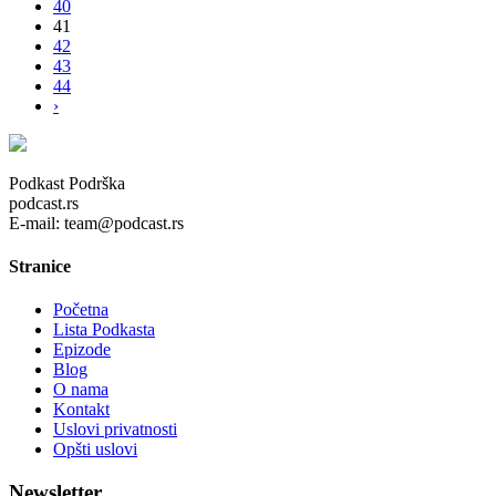
40
41
42
43
44
›
Podkast Podrška
podcast.rs
E-mail: team@podcast.rs
Stranice
Početna
Lista Podkasta
Epizode
Blog
O nama
Kontakt
Uslovi privatnosti
Opšti uslovi
Newsletter