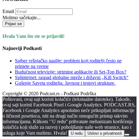
Email
Molimo sačekajte...
Prijavi se
Hvala Vam što ste se prijavili!
Najnoviji Podkasti
Sajber vršnjačko nasilje: problem koji roditelji često ne
primete na vreme
Budućnost televizije: striming aplikacije ili Set-Top Box?
Splinternet: raspad globalne mreže i državni „Kill Switch“
Gušenje Saveta roditelja. Javnost i testovi strukture.
Copyright © 2020 Podcast.rs - Podkast Podrška
Poštovani, ovaj sajt koristi kolačiće (tekstualne datoteke). Takođe,
ovaj sajt koristi Facebook Pixel i Google Analytics. PODCAST.RS,
Facebook i Google Analytics apsolutno neće prikupljati informacije
o ličnosti posetioca, niti na drugi način omogućiti pristup takvim
informacijama. Klikom ‘’U redu'' prihvatate mehanizam korišćenja
kolačića koji služe za razvoj i poboljšanje naše web stranice, kao i
usluga koje Vam nudimo. Hvala!
U redu
Uslovi o privatnosti