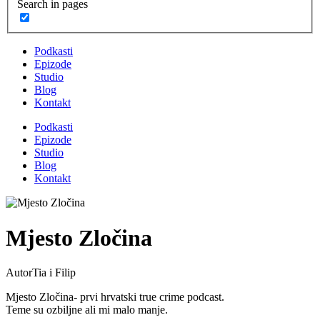
Search in pages
Podkasti
Epizode
Studio
Blog
Kontakt
Podkasti
Epizode
Studio
Blog
Kontakt
Mjesto Zločina
Autor
Tia i Filip
Mjesto Zločina- prvi hrvatski true crime podcast.
Teme su ozbiljne ali mi malo manje.