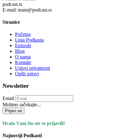
podcast.rs
E-mail: team@podcast.rs
Stranice
Početna
Lista Podkasta
Epizode
Blog
O nama
Kontakt
Uslovi privatnosti
Opšti uslovi
Newsletter
Email
Molimo sačekajte...
Prijavi se
Hvala Vam što ste se prijavili!
Najnoviji Podkasti