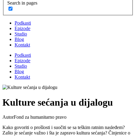
Search in pages
Podkasti
Epizode
Studio
Blog
Kontakt
Podkasti
Epizode
Studio
Blog
Kontakt
Kulture sećanja u dijalogu
Autor
Fond za humanitarno pravo
Kako govoriti o prošlosti i suočiti se sa teškim ratnim nasleđem?
Zašto je sećanje važno i šta je zapravo kultura sećanja? Činjenice o