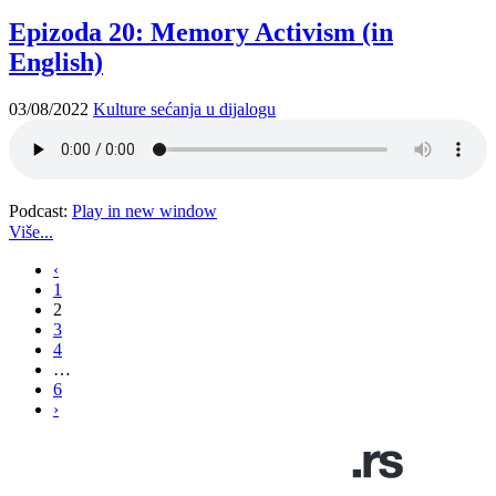
Epizoda 20: Memory Activism (in
English)
03/08/2022
Kulture sećanja u dijalogu
Podcast:
Play in new window
Više...
‹
1
2
3
4
…
6
›