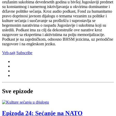
oružanim sukobima devedesetih godina u bivšoj Jugoslaviji predmet
su konstantnog i namernog iskrivljavanja u okvirima dominantne i
državne politike sećanja. Kroz audio podkast, Fond za humanitarno
pravo doprinosi javnom dijalogu o temama vezanim za politike i
kulture sećanja i suočavanje sa prošlošću i suprostavlja se
hegemonim narativima o raspadu Jugoslavije i sukobima koji su
usledili. Podkast ima za cilj da dekonstruiše ove narative kroz
razgovore sa ekspertima i aktivistima na polju memorijalizacije.
Podkast je na zajedničkom, odnosno BHSM jezicima, uz periodične
razgovore i na engleskom jeziku.
Veb-sajt
Subscribe
Sve epizode
Epizoda 24: Sećanje na NATO