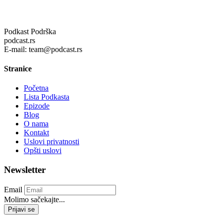
Podkast Podrška
podcast.rs
E-mail: team@podcast.rs
Stranice
Početna
Lista Podkasta
Epizode
Blog
O nama
Kontakt
Uslovi privatnosti
Opšti uslovi
Newsletter
Email
Molimo sačekajte...
Prijavi se