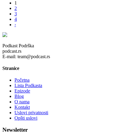
1
2
3
4
›
Podkast Podrška
podcast.rs
E-mail: team@podcast.rs
Stranice
Početna
Lista Podkasta
Epizode
Blog
O nama
Kontakt
Uslovi privatnosti
Opšti uslovi
Newsletter