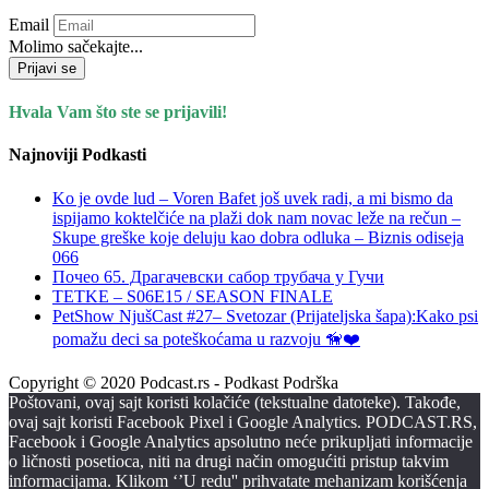
Email
Molimo sačekajte...
Prijavi se
Hvala Vam što ste se prijavili!
Najnoviji Podkasti
Ko je ovde lud – Voren Bafet još uvek radi, a mi bismo da
ispijamo koktelčiće na plaži dok nam novac leže na rečun –
Skupe greške koje deluju kao dobra odluka – Biznis odiseja
066
Почео 65. Драгачевски сабор трубача у Гучи
TETKE – S06E15 / SEASON FINALE
PetShow NjušCast #27– Svetozar (Prijateljska šapa):Kako psi
pomažu deci sa poteškoćama u razvoju 🦮❤️
Copyright © 2020 Podcast.rs - Podkast Podrška
Poštovani, ovaj sajt koristi kolačiće (tekstualne datoteke). Takođe,
ovaj sajt koristi Facebook Pixel i Google Analytics. PODCAST.RS,
Facebook i Google Analytics apsolutno neće prikupljati informacije
o ličnosti posetioca, niti na drugi način omogućiti pristup takvim
informacijama. Klikom ‘’U redu'' prihvatate mehanizam korišćenja