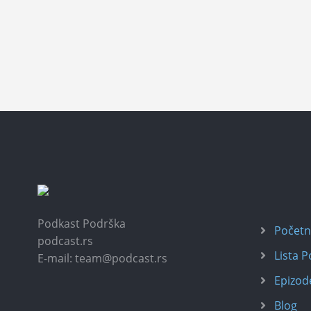
Podkast Podrška
Počet
podcast.rs
Lista 
E-mail: team@podcast.rs
Epizod
Blog