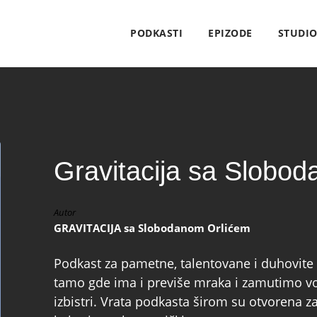
PODKASTI
EPIZODE
STUDI
Gravitacija sa Slobo
Autor
GRAVITACIJA sa Slobodanom Orlićem
Podkast za pametne, talentovane i duhovite 
tamo gde ima i previše mraka i zamutimo v
izbistri. Vrata podkasta širom su otvorena 