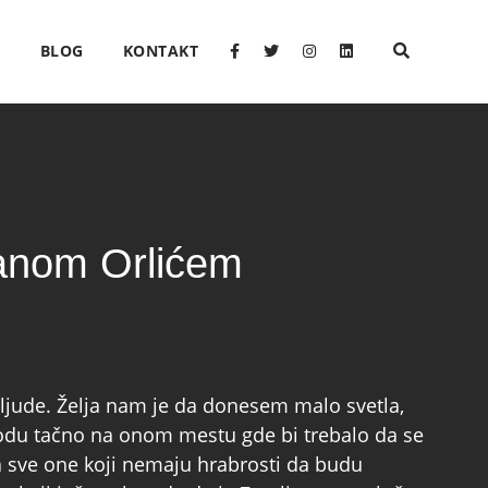
O
BLOG
KONTAKT
danom Orlićem
ljude. Želja nam je da donesem malo svetla,
odu tačno na onom mestu gde bi trebalo da se
za sve one koji nemaju hrabrosti da budu