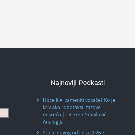
Najnoviji Podkasti
Hoće li AI zameniti vozače? Ko je
kriv ako robotaksi izazove
nesreću | Dr Emir Smailović |
Analogija
Što je novog od ljeta 2026.?