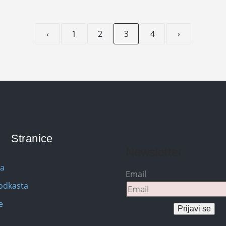
‹
1
2
3
4
›
Stranice
Newsletter
na
Email
Podkasta
e
Prijavi se