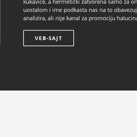
kukavice, a hermetički zatvorena samo za one
uostalom i ime podkasta nas na to obavezuj
analizira, ali nije kanal za promociju halucin
VEB-SAJT