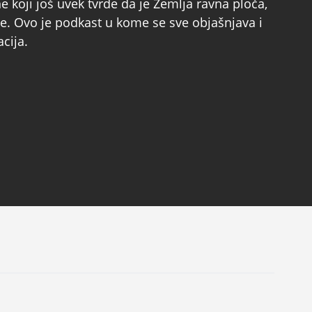
 koji još uvek tvrde da je Zemlja ravna ploča,
e. Ovo je podkast u kome se sve objašnjava i
acija.