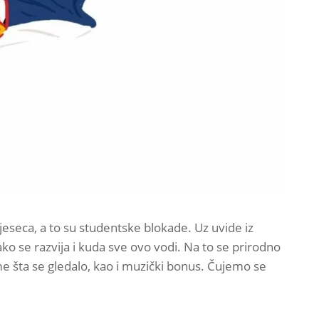
eseca, a to su studentske blokade. Uz uvide iz
ko se razvija i kuda sve ovo vodi. Na to se prirodno
me šta se gledalo, kao i muzički bonus. Čujemo se