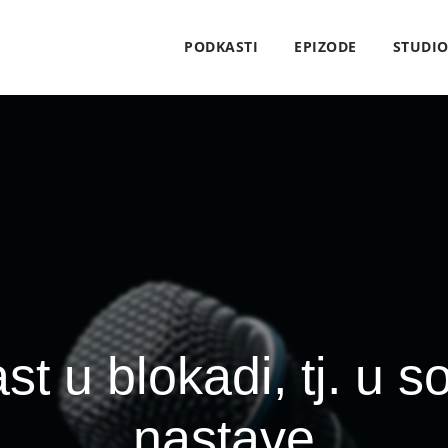
PODKASTI
EPIZODE
STUDI
 u blokadi, tj. u so
nastave