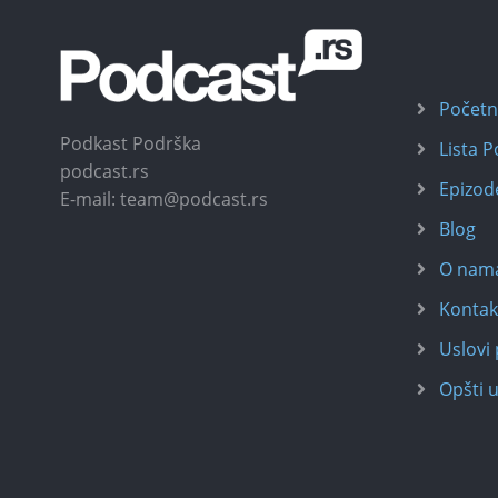
Počet
Podkast Podrška
Lista 
podcast.rs
Epizod
E-mail: team@podcast.rs
Blog
O nam
Kontak
Uslovi 
Opšti u