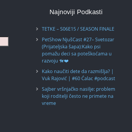
Najnoviji Podkasti
TETKE – S06E15 / SEASON FINALE
PetShow NjušCast #27– Svetozar
(Prijateljska šapa):Kako psi
pomažu deci sa poteškoćama u
razvoju 🦮❤️
Kako naučiti dete da razmišlja? |
Vuk Rajović | #60 Ćalac #podcast
Sajber vršnjačko nasilje: problem
koji roditelji često ne primete na
vreme