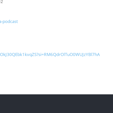
92
a-podcast
6QOkJ30QEbk1kvqZS?si=RM6QdrOlTuO0WUJzYBl7hA