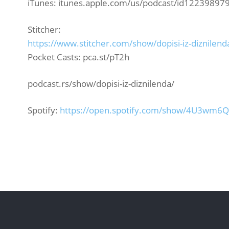
iTunes: itunes.apple.com/us/podcast/id12239897
Stitcher:
https://www.stitcher.com/show/dopisi-iz-diznilend
Pocket Casts: pca.st/pT2h
podcast.rs/show/dopisi-iz-diznilenda/
Spotify:
https://open.spotify.com/show/4U3wm