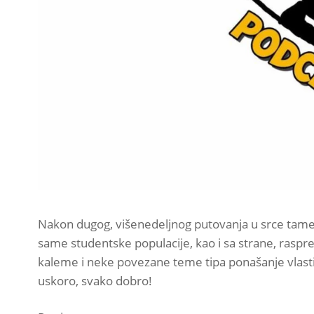
Nakon dugog, višenedeljnog putovanja u srce tame, 
same studentske populacije, kao i sa strane, raspre
kaleme i neke povezane teme tipa ponašanje vlasti. 
uskoro, svako dobro!