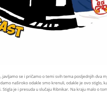
javljamo se i pričamo o temi svih tema posljednjih dva mj
damo naširoko odakle smo krenuli, odakle je ovo stiglo, ka
Stigla je i presuda u slučaju Ribnikar. Na kraju malo o to