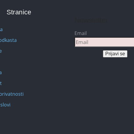
Stranice
Newsletter
na
Email
Podkasta
e
Prijavi se
a
t
privatnosti
slovi