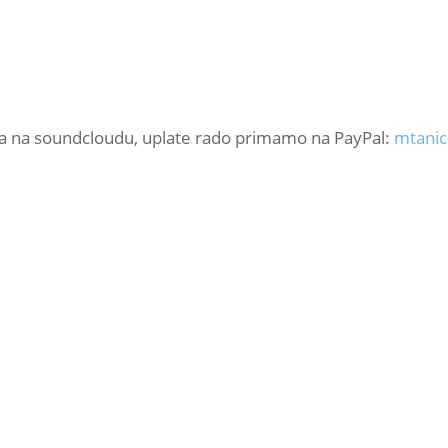
a na soundcloudu, uplate rado primamo na PayPal:
mtani