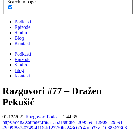
Search in pages
Podkasti
Epizode
Studio
Blog
Kontakt
Podkasti
Epizode
Studio
Blog
Kontakt
Razgovori #77 – Dražen
Pekušić
01/12/2021
Razgovori Podcast
1:44:35
https://cdn2.sounder.fm/313521/audio--209559--12909--29591-
-2e99f887-0749-4116-b127-70b2243e67c4.mp3?v=1638367303