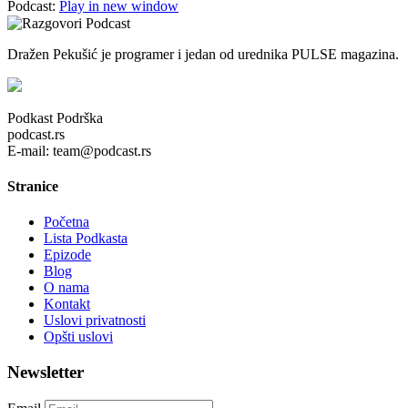
Podcast:
Play in new window
Dražen Pekušić je programer i jedan od urednika PULSE magazina.
Podkast Podrška
podcast.rs
E-mail: team@podcast.rs
Stranice
Početna
Lista Podkasta
Epizode
Blog
O nama
Kontakt
Uslovi privatnosti
Opšti uslovi
Newsletter