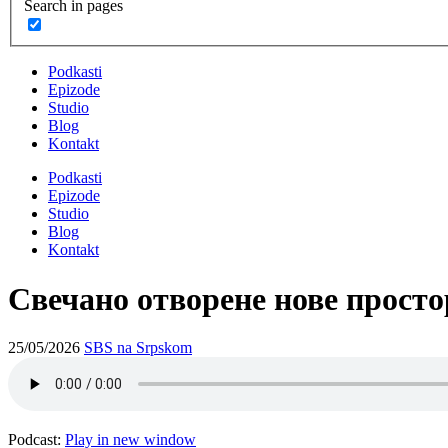
Search in pages
Podkasti
Epizode
Studio
Blog
Kontakt
Podkasti
Epizode
Studio
Blog
Kontakt
Свечано отворене нове просто
25/05/2026
SBS na Srpskom
Podcast:
Play in new window