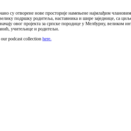
ано су отворене нове просторије намењене најмлађим члановима
уз велику подршку родитеља, наставника и шире заједнице, са циљ
 значају овог пројекта за српске породице у Мелбурну, великом 
анић, учитељице и родитељи.
our podcast collection
here.