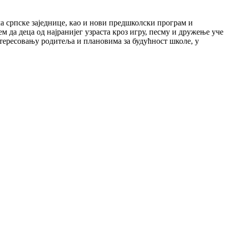
 српске заједнице, као и нови предшколски програм и
ем да деца од најранијег узраста кроз игру, песму и дружење уче
интересовању родитеља и плановима за будућност школе, у