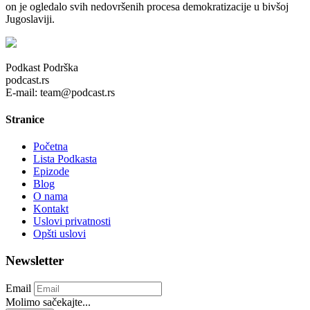
on je ogledalo svih nedovršenih procesa demokratizacije u bivšoj
Jugoslaviji.
Podkast Podrška
podcast.rs
E-mail: team@podcast.rs
Stranice
Početna
Lista Podkasta
Epizode
Blog
O nama
Kontakt
Uslovi privatnosti
Opšti uslovi
Newsletter
Email
Molimo sačekajte...