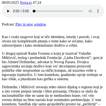
06/05/2025
Nova.rs
47:24
Podcast:
Play in new window
Kao i svaki razgovor koji se tiče identiteta, istorije i pravde, i ovaj
otvara niz kompleksnih pitanja o tome kako se sećamo, kako
zaboravljamo i kako strukturiramo društvo u celini.
U drugoj epizodi Radar Foruma u kojoj je izazivač Vukašin
Milićević, teolog i predsednik Fondacije „Ljuba Davidović“, gost je
bio Ahmed Delimeđac, advokat iz Novog Pazara. Dvojica
sagovornika seciraju društvo koje već decenijama proizvodi
političke elite nesposobne za etički kompas, ali izuzetno vešte u
trgovanju lojalnošću. U tom kontekstu, građanske opcije tretiraju se
kao višak, a pluralizam kao greška u sistemu.
Delimeđac i Milićević otvaraju retko iskren dijalog o regionu koji je
u isto vreme prepun istorije i lišen priznanja. Obojica se slažu da
nacionalističke elite ne samo da se međusobno hrane, već vrlo
svesno deluju na štetu naroda koje nominalno predstavljaju. U tom
kontekstu, Sandžak nije samo geopolitički prostor na „periferiji“ –