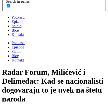
Search in pages
Podkasti
Epizode
Studio
Blog
Kontakt
Podkasti
Epizode
Studio
Blog
Kontakt
Radar Forum, Milićević i
Delimeđac: Kad se nacionalisti
dogovaraju to je uvek na štetu
naroda