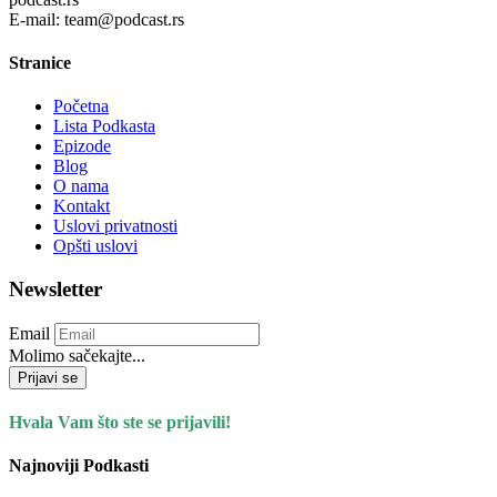
E-mail: team@podcast.rs
Stranice
Početna
Lista Podkasta
Epizode
Blog
O nama
Kontakt
Uslovi privatnosti
Opšti uslovi
Newsletter
Email
Molimo sačekajte...
Prijavi se
Hvala Vam što ste se prijavili!
Najnoviji Podkasti