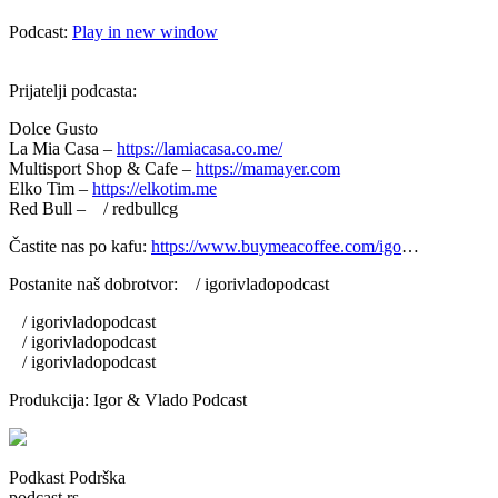
Podcast:
Play in new window
Prijatelji podcasta:
Dolce Gusto
La Mia Casa –
https://lamiacasa.co.me/​
Multisport Shop & Cafe –
https://mamayer.com​
Elko Tim –
https://elkotim.me​
Red Bull – / redbullcg ​
Častite nas po kafu:
https://www.buymeacoffee.com/igo
…​
Postanite naš dobrotvor: / igorivladopodcast ​
/ igorivladopodcast ​
/ igorivladopodcast ​
/ igorivladopodcast ​
Produkcija: Igor & Vlado Podcast
Podkast Podrška
podcast.rs