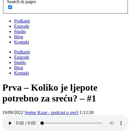
Search in pages
Podkasti
Epizode
Studio
Blog
Kontakt
Podkasti
Epizode
Studio
Blog
Kontakt
Prva – Koliko je ljepote
potrebno za sreću? – #1
19/09/2022
Sretne Koze - podcast o sreći
1:12:30