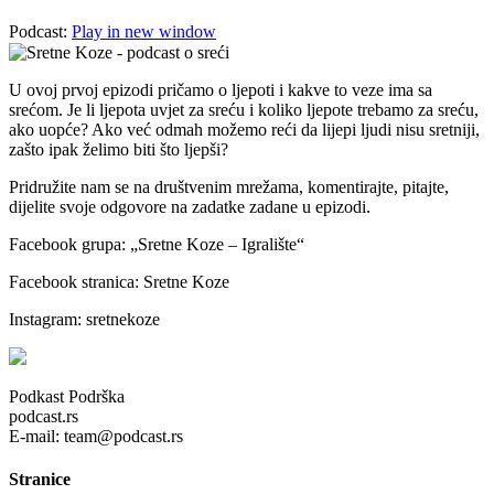
Podcast:
Play in new window
U ovoj prvoj epizodi pričamo o ljepoti i kakve to veze ima sa
srećom. Je li ljepota uvjet za sreću i koliko ljepote trebamo za sreću,
ako uopće? Ako već odmah možemo reći da lijepi ljudi nisu sretniji,
zašto ipak želimo biti što ljepši?
Pridružite nam se na društvenim mrežama, komentirajte, pitajte,
dijelite svoje odgovore na zadatke zadane u epizodi.
Facebook grupa: „Sretne Koze – Igralište“
Facebook stranica: Sretne Koze
Instagram: sretnekoze
Podkast Podrška
podcast.rs
E-mail: team@podcast.rs
Stranice