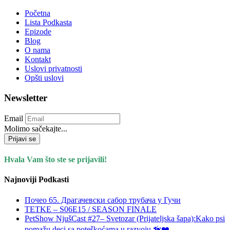
Početna
Lista Podkasta
Epizode
Blog
O nama
Kontakt
Uslovi privatnosti
Opšti uslovi
Newsletter
Email
Molimo sačekajte...
Prijavi se
Hvala Vam što ste se prijavili!
Najnoviji Podkasti
Почео 65. Драгачевски сабор трубача у Гучи
TETKE – S06E15 / SEASON FINALE
PetShow NjušCast #27– Svetozar (Prijateljska šapa):Kako psi
pomažu deci sa poteškoćama u razvoju 🦮❤️