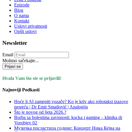
Epizode
Blog
O nama
Kontakt
Uslovi privatnosti
Opšti uslovi
Newsletter
Email
Molimo sačekajte...
Prijavi se
Hvala Vam što ste se prijavili!
Najnoviji Podkasti
Hoće li AI zameniti vozače? Ko je kriv ako robotaksi izazove
nesreću | Dr Emir Smailović | Analogija
Što je novog od ljeta 2026.?
Borba sa bolestima zavisnosti: kocka i gaming – klinika dr
Vorobjev 02
Музичка посластица године: Концерт Ника Кејва на