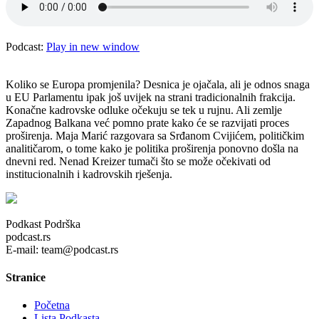
Podcast:
Play in new window
Koliko se Europa promjenila? Desnica je ojačala, ali je odnos snaga
u EU Parlamentu ipak još uvijek na strani tradicionalnih frakcija.
Konačne kadrovske odluke očekuju se tek u rujnu. Ali zemlje
Zapadnog Balkana već pomno prate kako će se razvijati proces
proširenja. Maja Marić razgovara sa Srđanom Cvijićem, političkim
analitičarom, o tome kako je politika proširenja ponovno došla na
dnevni red. Nenad Kreizer tumači što se može očekivati od
institucionalnih i kadrovskih rješenja.
Podkast Podrška
podcast.rs
E-mail: team@podcast.rs
Stranice
Početna
Lista Podkasta