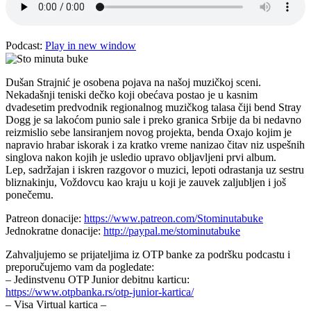
Podcast:
Play in new window
Dušan Strajnić je osobena pojava na našoj muzičkoj sceni.
Nekadašnji teniski dečko koji obećava postao je u kasnim
dvadesetim predvodnik regionalnog muzičkog talasa čiji bend Stray
Dogg je sa lakoćom punio sale i preko granica Srbije da bi nedavno
reizmislio sebe lansiranjem novog projekta, benda Oxajo kojim je
napravio hrabar iskorak i za kratko vreme nanizao čitav niz uspešnih
singlova nakon kojih je usledio upravo obljavljeni prvi album.
Lep, sadržajan i iskren razgovor o muzici, lepoti odrastanja uz sestru
bliznakinju, Voždovcu kao kraju u koji je zauvek zaljubljen i još
ponečemu.
Patreon donacije:
https://www.patreon.com/Stominutabuke
Jednokratne donacije:
http://paypal.me/stominutabuke
Zahvaljujemo se prijateljima iz OTP banke za podršku podcastu i
preporučujemo vam da pogledate:
– Jedinstvenu OTP Junior debitnu karticu:
https://www.otpbanka.rs/otp-junior-kartica/
– Visa Virtual kartica –