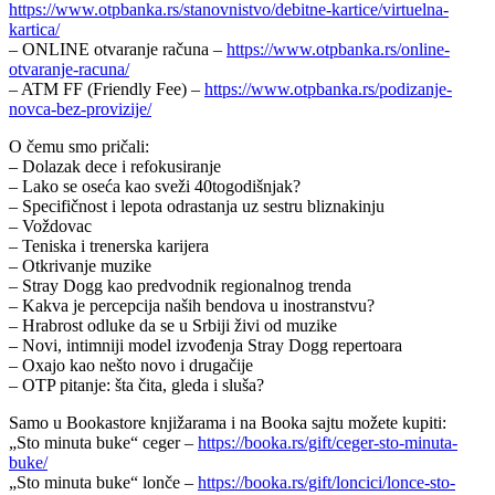
https://www.otpbanka.rs/stanovnistvo/debitne-kartice/virtuelna-
kartica/
– ONLINE otvaranje računa –
https://www.otpbanka.rs/online-
otvaranje-racuna/
– ATM FF (Friendly Fee) –
https://www.otpbanka.rs/podizanje-
novca-bez-provizije/
O čemu smo pričali:
– Dolazak dece i refokusiranje
– Lako se oseća kao sveži 40togodišnjak?
– Specifičnost i lepota odrastanja uz sestru bliznakinju
– Voždovac
– Teniska i trenerska karijera
– Otkrivanje muzike
– Stray Dogg kao predvodnik regionalnog trenda
– Kakva je percepcija naših bendova u inostranstvu?
– Hrabrost odluke da se u Srbiji živi od muzike
– Novi, intimniji model izvođenja Stray Dogg repertoara
– Oxajo kao nešto novo i drugačije
– OTP pitanje: šta čita, gleda i sluša?
Samo u Bookastore knjižarama i na Booka sajtu možete kupiti:
„Sto minuta buke“ ceger –
https://booka.rs/gift/ceger-sto-minuta-
buke/
„Sto minuta buke“ lonče –
https://booka.rs/gift/loncici/lonce-sto-