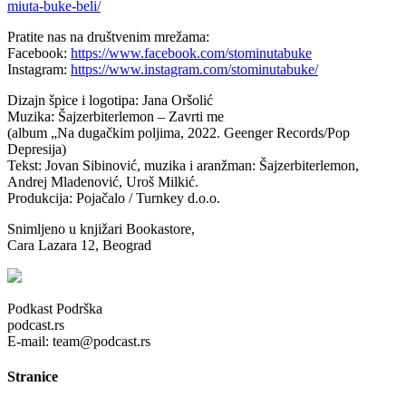
miuta-buke-beli/
Pratite nas na društvenim mrežama:
Facebook:
https://www.facebook.com/stominutabuke
Instagram:
https://www.instagram.com/stominutabuke/
Dizajn špice i logotipa: Jana Oršolić
Muzika: Šajzerbiterlemon – Zavrti me
(album „Na dugačkim poljima, 2022. Geenger Records/Pop
Depresija)
Tekst: Jovan Sibinović, muzika i aranžman: Šajzerbiterlemon,
Andrej Mladenović, Uroš Milkić.
Produkcija: Pojačalo / Turnkey d.o.o.
Snimljeno u knjižari Bookastore,
Cara Lazara 12, Beograd
Podkast Podrška
podcast.rs
E-mail: team@podcast.rs
Stranice