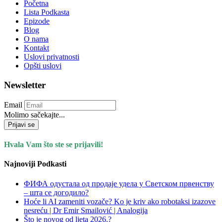
Početna
Lista Podkasta
Epizode
Blog
O nama
Kontakt
Uslovi privatnosti
Opšti uslovi
Newsletter
Email
Molimo sačekajte...
Prijavi se
Hvala Vam što ste se prijavili!
Najnoviji Podkasti
ФИФА одустала од продаје удела у Светском првенству
– шта се догодило?
Hoće li AI zameniti vozače? Ko je kriv ako robotaksi izazove
nesreću | Dr Emir Smailović | Analogija
Što je novog od ljeta 2026.?