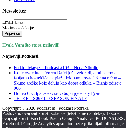
Newsletter
Email
Molimo sačekajte...
Prijavi se
Hvala Vam što ste se prijavili!
Najnoviji Podkasti
Folklor Magazin Podcast #163 – Neda Nikolić
Ko je ovde lud – Voren Bafet još uvek radi, a mi bismo da
ispijamo koktelčiće na plaži dok nam novac leže na rečun –
Skupe greške koje deluju kao dobra odluka – Biznis odiseja
066
Почео 65. Драгачевски сабор трубача у Гучи
TETKE – S06E15 / SEASON FINALE
Copyright © 2020 Podcast.rs - Podkast Podrška
Poštovani, ovaj sajt koristi kolačiće (tekstualne datoteke). Takođe,
ovaj sajt koristi Facebook Pixel i Google Analytics. PODCAST.RS,
Facebook i Google Analytics apsolutno neće prikupljati informacije