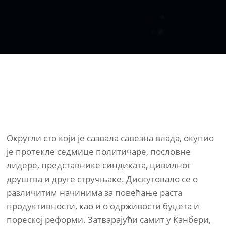
Округли сто који је сазвала савезна влада, окупио
је протекле седмице политичаре, пословне
лидере, представнике синдиката, цивилног
друштва и друге стручњаке. Дискутовало се о
различитим начинима за повећање раста
продуктивности, као и о одрживости буџета и
пореској реформи. Затварајући самит у Канбери,