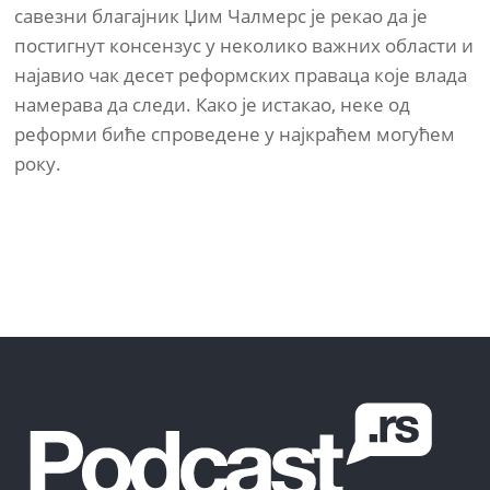
савезни благајник Џим Чалмерс је рекао да је
постигнут консензус у неколико важних области и
најавио чак десет реформских праваца које влада
намерава да следи. Како је истакао, неке од
реформи биће спроведене у најкраћем могућем
року.