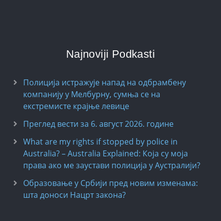
Najnoviji Podkasti
Полиција истражује напад на одбрамбену
компанију у Мелбурну, сумња се на
екстремисте крајње левице
Преглед вести за 6. август 2026. године
What are my rights if stopped by police in
Australia? – Australia Explained: Која су моја
права ако ме заустави полиција у Аустралији?
Образовање у Србији пред новим изменама:
шта доноси Нацрт закона?