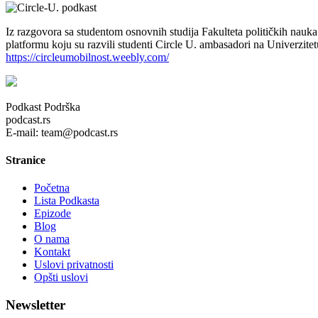
Iz razgovora sa studentom osnovnih studija Fakulteta političkih nauk
platformu koju su razvili studenti Circle U. ambasadori na Univerzite
https://circleumobilnost.weebly.com/
Podkast Podrška
podcast.rs
E-mail: team@podcast.rs
Stranice
Početna
Lista Podkasta
Epizode
Blog
O nama
Kontakt
Uslovi privatnosti
Opšti uslovi
Newsletter