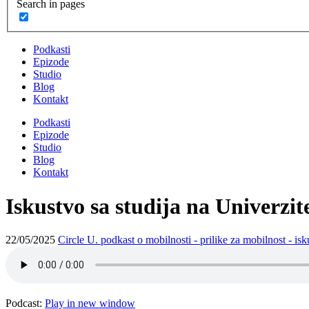
Search in pages
Podkasti
Epizode
Studio
Blog
Kontakt
Podkasti
Epizode
Studio
Blog
Kontakt
Iskustvo sa studija na Univerzit
22/05/2025
Circle U. podkast o mobilnosti - prilike za mobilnost - isku
Podcast:
Play in new window