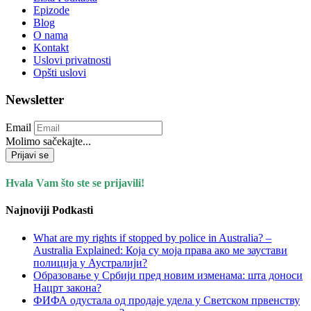
Epizode
Blog
O nama
Kontakt
Uslovi privatnosti
Opšti uslovi
Newsletter
Email
Molimo sačekajte...
Prijavi se
Hvala Vam što ste se prijavili!
Najnoviji Podkasti
What are my rights if stopped by police in Australia? –
Australia Explained: Која су моја права ако ме заустави
полиција у Аустралији?
Образовање у Србији пред новим изменама: шта доноси
Нацрт закона?
ФИФА одустала од продаје удела у Светском првенству