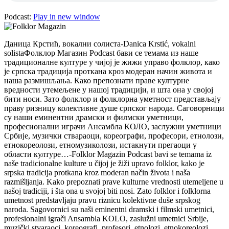
Podcast:
Play in new window
Даница Крстић, вокални солиста-Danica Krstić, vokalni
solistaФолклор Магазин Podcast бави се темама из наше
традиционалне културе у чијој је жижи управо фолклор, како
је српска традиција проткана кроз модеран начин живота и
наша размишљања. Како препознати праве културне
вредности утeмељене у нашој традицији, и шта она у својој
бити носи. Зато фолклор и фолклорна уметност представљају
праву ризницу колективне душе српског народа. Саговорници
су наши еминентни драмски и филмски уметници,
професионални играчи Ансамбла КОЛО, заслужни уметници
Србије, музички ствараоци, кореографи, професори, етнолози,
етнокореолози, етномузиколози, истакнути прегаоци у
области културе…-Folklor Magazin Podcast bavi se temama iz
naše tradicionalne kulture u čijoj je žiži upravo folklor, kako je
srpska tradicija protkana kroz moderan način života i naša
razmišljanja. Kako prepoznati prave kulturne vrednosti utemeljene u
našoj tradiciji, i šta ona u svojoj biti nosi. Zato folklor i folklorna
umetnost predstavljaju pravu riznicu kolektivne duše srpskog
naroda. Sagovornici su naši eminentni dramski i filmski umetnici,
profesionalni igrači Ansambla KOLO, zaslužni umetnici Srbije,
muzički stvaraoci, koreografi, profesori, etnolozi, etnokoreolozi,