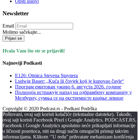
Opšti uslovi
Newsletter
Email
Molimo sačekajte...
Prijavi se
Hvala Vam što ste se prijavili!
Najnoviji Podkasti
E126: Otmica Stevena Staynera
Ludwig Bauer: „Kuća ili čovjek koji je kupovao čavle“
Програм емитован уживо 6. августа 2026. годинe
Полиција истражује напад на одбрамбену компанију у
Мелбурну, сумња се на екстремисте крајње левице
Copyright © 2020 Podcast.rs - Podkast Podrška
Poštovani, ovaj sajt koristi kolačiće (tekstualne datoteke). Takođe,
ovaj sajt koristi Facebook Pixel i Google Analytics. PODCAST.RS,
Facebook i Google Analytics apsolutno neće prikupljati informacije
o ličnosti posetioca, niti na drugi način omogućiti pristup takvim
informacijama. Klikom ‘’U redu'' prihvatate mehanizam korišćenja