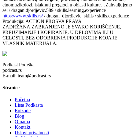
etnomuzikolozi, istaknuti pregaoci u oblasti kulture…Zahvaljujemo
se: / dragan.djordjevic.589 / skills.learning.experience
https://www.skills.rs/
/ dragan_djordjevic_skills / skills.experience
Produkcija: ACTION PROSVA PRAVA
ZADRŽANA.ZABRANJENO JE SVAKO KORIŠĆENJE,
PREUZIMANJE I KOPIRANJE, U DELOVIMA ILI U
CELOSTI, BEZ ODOBRENJA PRODUKCIJE KOJA JE
VLASNIK MATERIJALA.
Podkast Podrška
podcast.rs
E-mail: team@podcast.rs
Stranice
Početna
Lista Podkasta
Epizode
Blog
O nama
Kontakt
Uslovi privatnosti