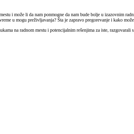
m mestu i može li da nam ponmogne da nam bude bolje u izazovnim rad
 vreme u mogu preživljavanja? Šta je zapravo pregorevanje i kako mo
kama na radnom mestu i potencijalnim rešenjima za iste, razgovaral