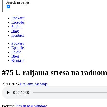
Search in pages
Podkasti
Epizode
Studio
Blog
Kontakt
Podkasti
Epizode
Studio
Blog
Kontakt
#75 U raljama stresa na radnom
27/11/2025
u raljama osećanja
Podcast:
Play in new window