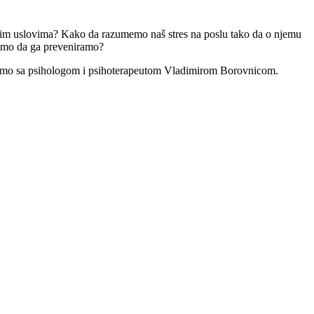
nim uslovima? Kako da razumemo naš stres na poslu tako da o njemu
žemo da ga preveniramo?
i smo sa psihologom i psihoterapeutom Vladimirom Borovnicom.