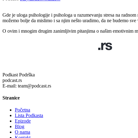
Gde je uloga psihologije i psihologa u razumevanju stresa na radno
možemo bolje da mislimo i sa njim nešto uradimo, da ne budemo sve
O ovim i mnogim drugim zanimljivim pitanjima o našim emotivnim mu
Podkast Podrška
podcast.rs
E-mail: team@podcast.rs
Stranice
Početna
Lista Podkasta
Epizode
Blog
O nama
Kontakt