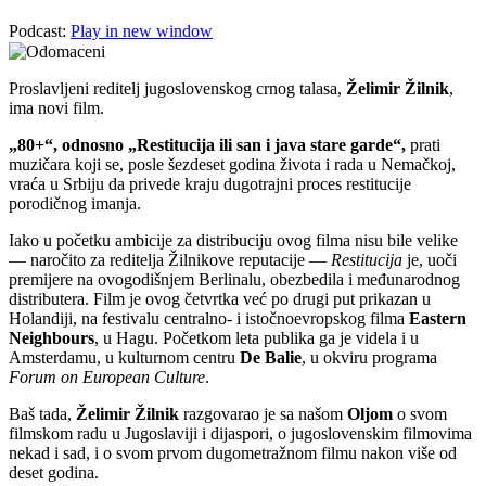
Podcast:
Play in new window
Proslavljeni reditelj jugoslovenskog crnog talasa,
Želimir Žilnik
,
ima novi film.
„80+“, odnosno „Restitucija ili san i java stare garde“,
prati
muzičara koji se, posle šezdeset godina života i rada u Nemačkoj,
vraća u Srbiju da privede kraju dugotrajni proces restitucije
porodičnog imanja.
Iako u početku ambicije za distribuciju ovog filma nisu bile velike
— naročito za reditelja Žilnikove reputacije —
Restitucija
je, uoči
premijere na ovogodišnjem Berlinalu, obezbedila i međunarodnog
distributera. Film je ovog četvrtka već po drugi put prikazan u
Holandiji, na festivalu centralno- i istočnoevropskog filma
Eastern
Neighbours
, u Hagu. Početkom leta publika ga je videla i u
Amsterdamu, u kulturnom centru
De Balie
, u okviru programa
Forum on European Culture
.
Baš tada,
Želimir Žilnik
razgovarao je sa našom
Oljom
o svom
filmskom radu u Jugoslaviji i dijaspori, o jugoslovenskim filmovima
nekad i sad, i o svom prvom dugometražnom filmu nakon više od
deset godina.