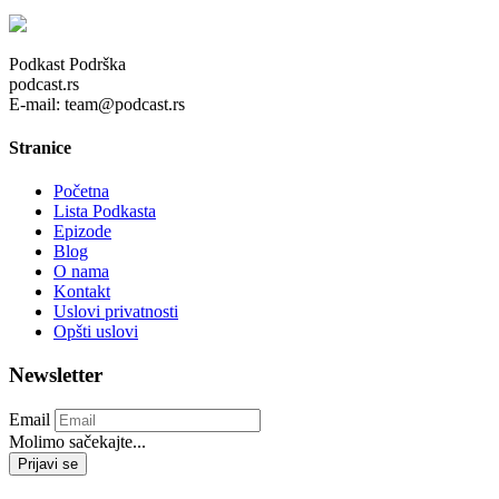
Podkast Podrška
podcast.rs
E-mail: team@podcast.rs
Stranice
Početna
Lista Podkasta
Epizode
Blog
O nama
Kontakt
Uslovi privatnosti
Opšti uslovi
Newsletter
Email
Molimo sačekajte...
Prijavi se