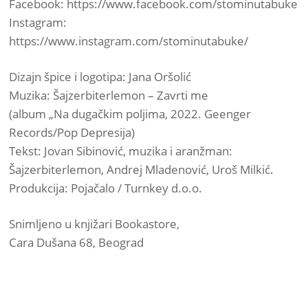
Facebook: https://www.facebook.com/stominutabuke
Instagram:
https://www.instagram.com/stominutabuke/
Dizajn špice i logotipa: Jana Oršolić
Muzika: Šajzerbiterlemon – Zavrti me
(album „Na dugačkim poljima, 2022. Geenger
Records/Pop Depresija)
Tekst: Jovan Sibinović, muzika i aranžman:
Šajzerbiterlemon, Andrej Mladenović, Uroš Milkić.
Produkcija: Pojačalo / Turnkey d.o.o.
Snimljeno u knjižari Bookastore,
Cara Dušana 68, Beograd