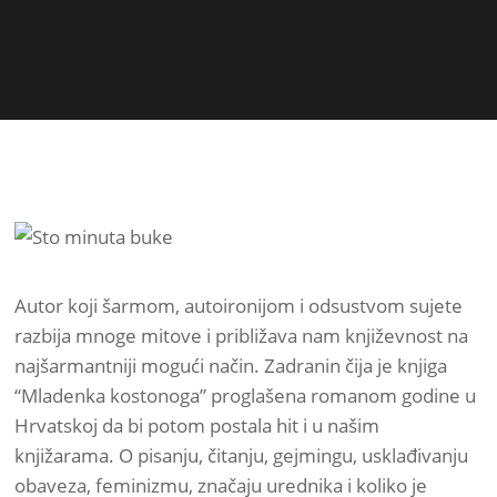
Autor koji šarmom, autoironijom i odsustvom sujete
razbija mnoge mitove i približava nam književnost na
najšarmantniji mogući način. Zadranin čija je knjiga
“Mladenka kostonoga” proglašena romanom godine u
Hrvatskoj da bi potom postala hit i u našim
knjižarama. O pisanju, čitanju, gejmingu, usklađivanju
obaveza, feminizmu, značaju urednika i koliko je