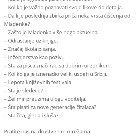
– Koliko je važno poznavati svoje likove do detalja.
– Da li je poslednja zbirka priča neka vrsta čišćenja od
Mladenke?
– Zašto je Mladenka više nego aktuelna.
– Odrastanje uz knjige.
– Značaj škola pisanja.
– Inženjerstvo kao poziv.
– Šta za pisca znači rad sa dobrim urednikom.
– Koliko ga je iznenadio veliki uspeh u Srbiji.
– Lepota književnih festivala
– Šta je sledeće?
– Želimir preuzima ulogu voditelja.
– Šta pisati za nove generacije čitalaca?
– Šta čita, gleda i sluša?
Pratite nas na društvenim mrežama: