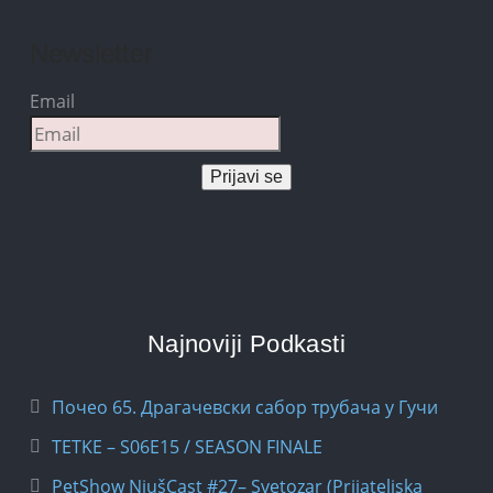
Newsletter
Email
Prijavi se
Najnoviji Podkasti
Почео 65. Драгачевски сабор трубача у Гучи
TETKE – S06E15 / SEASON FINALE
PetShow NjušCast #27– Svetozar (Prijateljska