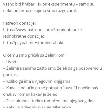
važno biti hrabar i sklon eksperimentu – samo su
neke od tema o kojima smo razgovarali.
Patreon donacije:
https://www.patreon.com/Stominutabuke
Jednokratne donacije:
http://paypal.me/stominutabuke
O čemu smo pričali sa Želimirom:
– Uvod
– Želimira zanima zašto smo želeli da ga pozovemo u
podkast.
– Koliko ga ima u njegovim knjigama.
– Kada je odlučio da se potpuno “pusti” I napiše baš
onakav roman kakav je želeo.
– Fasciniranost tuđim tumačenjima njegovog dela.
– Kako je izgledalo pisanje Mladenke.