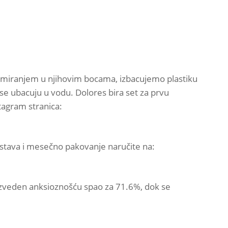
nzumiranjem u njihovim bocama, izbacujemo plastiku
se ubacuju u vodu. Dolores bira set za prvu
agram stranica:
astava i mesečno pakovanje naručite na:
roizveden anksioznošću spao za 71.6%, dok se