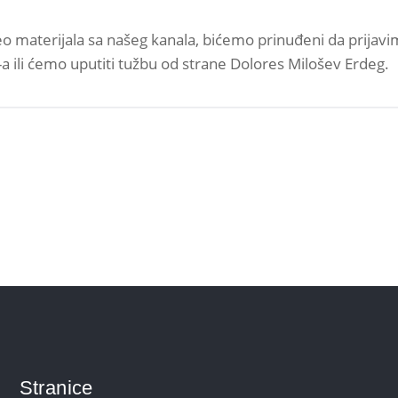
eo materijala sa našeg kanala, bićemo prinuđeni da prijavi
 ili ćemo uputiti tužbu od strane Dolores Milošev Erdeg.
Stranice