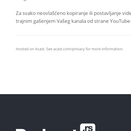
Za svako neovlašćeno kopiranje ili postavljanje vid
trajnim gašenjem Vašeg kanala od strane YouTube-a
Hosted on Acast. See
acast.com/privacy
for more information.