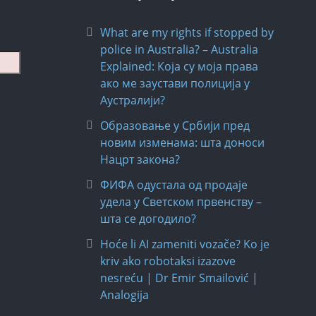
What are my rights if stopped by
police in Australia? – Australia
Explained: Која су моја права
ако ме заустави полиција у
Аустралији?
Образовање у Србији пред
новим изменама: шта доноси
Нацрт закона?
ФИФА одустала од продаје
удела у Светском првенству –
шта се догодило?
Hoće li AI zameniti vozače? Ko je
kriv ako robotaksi izazove
nesreću | Dr Emir Smailović |
Analogija