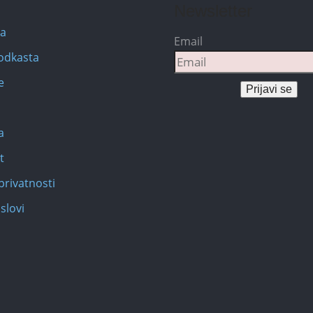
Newsletter
na
Email
Podkasta
e
Prijavi se
a
t
privatnosti
slovi