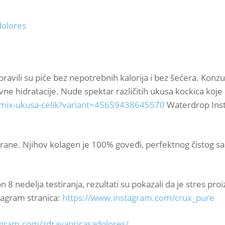
dolores
ravili su piće bez nepotrebnih kalorija i bez šećera. Ko
 hidratacije. Nude spektar različitih ukusa kockica koje 
-mix-ukusa-celik?variant=45659438645570
Waterdrop Inst
hrane. Njihov kolagen je 100% goveđi, perfektnog čistog s
 8 nedelja testiranja, rezultati su pokazali da je stres p
tagram stranica:
https://www.instagram.com/crux_pure
agram.com/zdravapricasadolores/