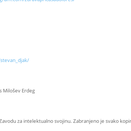
stevan_djak/
s Milošev Erdeg
u Zavodu za intelektualno svojinu. Zabranjeno je svako kopir