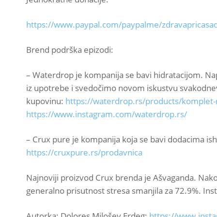
https://www.paypal.com/paypalme/zdravapricasa
Brend podrška epizodi:
– Waterdrop je kompanija se bavi hidratacijom. Nap
iz upotrebe i svedočimo novom iskustvu svakodnevne
kupovinu:
https://waterdrop.rs/products/komplet
https://www.instagram.com/waterdrop.rs/
– Crux pure je kompanija koja se bavi dodacima is
https://cruxpure.rs/prodavnica
Najnoviji proizvod Crux brenda je Ašvaganda. Nakon
generalno prisutnost stresa smanjila za 72.9%. Ins
Autorka: Dolores Milošev Erdeg:
https://www.inst