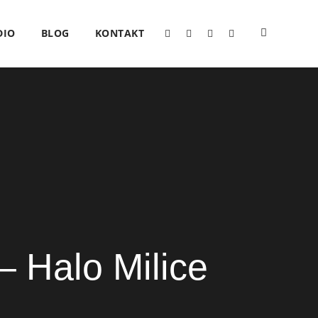
DIO
BLOG
KONTAKT
– Halo Milice