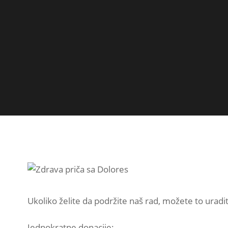
Ukoliko želite da podržite naš rad, možete to uradi
Jednokratne donacije: