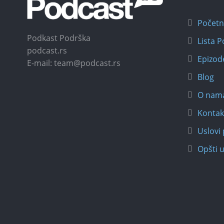
Počet
Podkast Podrška
Lista 
podcast.rs
Epizod
E-mail: team@podcast.rs
Blog
O nam
Kontak
Uslovi 
Opšti u