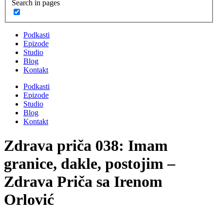
Search in pages
Podkasti
Epizode
Studio
Blog
Kontakt
Podkasti
Epizode
Studio
Blog
Kontakt
Zdrava priča 038: Imam
granice, dakle, postojim –
Zdrava Priča sa Irenom
Orlović