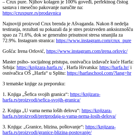
– Crux pure. Njihov kolagen je 100% goveđi, perfektnog čistog
sastava i mesečno pakovanje naručite na:
https://cruxpure.rs/prodavnica
Najnoviji proizvod Crux brenda je Ašvaganda. Nakon 8 nedelja
testiranja, rezultati su pokazali da je stres proizveden anksioznošću
spao za 71.6%, dok se generalno prisutnost stresa smanjila za
72.9%. Instagram stranica:
https://www.instagram.com/crux_pure
Gošća: Irena Orlović,
https://www.instagram.com/irena.orlovic/
Master psiho- socijalnog pristupa, osnivačica izdavače kuće Harfa:
Srbija:
https://knjizara-harfa.rs/
, Harfa Hrvatska:
https://harfa.hr/
i
osnivačica OŠ „Harfa“ u Splitu:
https://harfaschool.com/?lang=hr
3 tematske knjige za preporuku:
1. Knjiga „Šefica svojih granica“:
https://knjizara-
harfa.rs/proizvodi/sefica-svojih-granica/
2. Knjiga „U vama nema loših delova“:
https://knjizara-
harfa.rs/proizvodi/pretprodaja-u-vama-nema-losih-delova/
3. Knjiga: „Granice, blizina, poštovanje“:
https://knjizara-
harfa.rs/proizvodi/granice-blizina-postovanje/