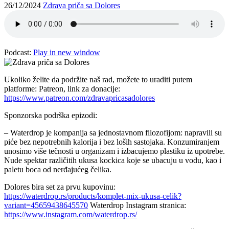
26/12/2024
Zdrava priča sa Dolores
Podcast:
Play in new window
Ukoliko želite da podržite naš rad, možete to uraditi putem
platforme: Patreon, link za donacije:
https://www.patreon.com/zdravapricasadolores
Sponzorska podrška epizodi:
– Waterdrop je kompanija sa jednostavnom filozofijom: napravili su
piće bez nepotrebnih kalorija i bez loših sastojaka. Konzumiranjem
unosimo više tečnosti u organizam i izbacujemo plastiku iz upotrebe.
Nude spektar različitih ukusa kockica koje se ubacuju u vodu, kao i
paletu boca od nerđajućeg čelika.
Dolores bira set za prvu kupovinu:
https://waterdrop.rs/products/komplet-mix-ukusa-celik?
variant=45659438645570
Waterdrop Instagram stranica:
https://www.instagram.com/waterdrop.rs/