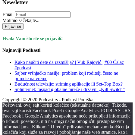
Newsletter
Email
Molimo sačekajte...
Prijavi se
Hvala Vam što ste se prijavili!
Najnoviji Podkasti
Kako naučiti dete da razmišlja? | Vuk Rajović | #60 Ćalac
#podcast
Sajber vršnjačko nasilje: problem koji roditelji često ne
primete na vreme
Budućnost televizije: striming aplikacije ili Set-Top Box?
Splinternet: raspad globalne mreže i državni „Kill Switch“
Copyright © 2020 Podcast.rs - Podkast Podrška
Poštovani, ovaj sajt koristi kolačiće (tekstualne datoteke). Takođe,
ovaj sajt koristi Facebook Pixel i Google Analytics. PODCAST.RS,
Facebook i Google Analytics apsolutno neće prikupljati informacije
o ličnosti posetioca, niti na drugi način omogućiti pristup takvim
informacijama. Klikom ‘’U redu'' prihvatate mehanizam korišćenja
kolačića koji služe za razvoj i poboljšanje naše web stranice, kao i