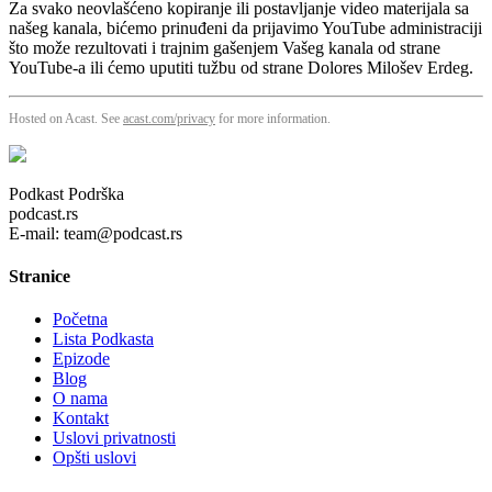
Za svako neovlašćeno kopiranje ili postavljanje video materijala sa
našeg kanala, bićemo prinuđeni da prijavimo YouTube administraciji
što može rezultovati i trajnim gašenjem Vašeg kanala od strane
YouTube-a ili ćemo uputiti tužbu od strane Dolores Milošev Erdeg.
Hosted on Acast. See
acast.com/privacy
for more information.
Podkast Podrška
podcast.rs
E-mail: team@podcast.rs
Stranice
Početna
Lista Podkasta
Epizode
Blog
O nama
Kontakt
Uslovi privatnosti
Opšti uslovi