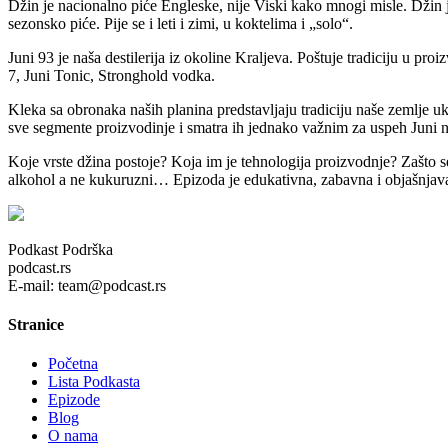
Džin je nacionalno piće Engleske, nije Viski kako mnogi misle. Džin 
sezonsko piće. Pije se i leti i zimi, u koktelima i „solo“.
Juni 93 je naša destilerija iz okoline Kraljeva. Poštuje tradiciju u p
7, Juni Tonic, Stronghold vodka.
Kleka sa obronaka naših planina predstavljaju tradiciju naše zemlje 
sve segmente proizvodinje i smatra ih jednako važnim za uspeh Juni na 
Koje vrste džina postoje? Koja im je tehnologija proizvodnje? Zašto se 
alkohol a ne kukuruzni… Epizoda je edukativna, zabavna i objašnjava n
Podkast Podrška
podcast.rs
E-mail: team@podcast.rs
Stranice
Početna
Lista Podkasta
Epizode
Blog
O nama