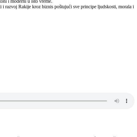
toni i moderni u isto vreme.
 i razvoj Rakije kroz biznis poštujući sve principe ljudskosti, morala i