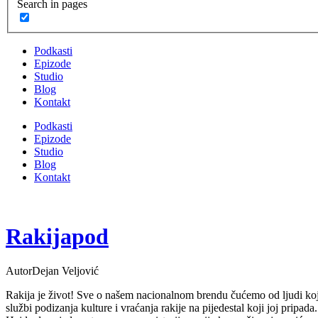
Search in pages
Podkasti
Epizode
Studio
Blog
Kontakt
Podkasti
Epizode
Studio
Blog
Kontakt
Rakijapod
Autor
Dejan Veljović
Rakija je život! Sve o našem nacionalnom brendu čućemo od ljudi kojima je
službi podizanja kulture i vraćanja rakije na pijedestal koji joj pripada.