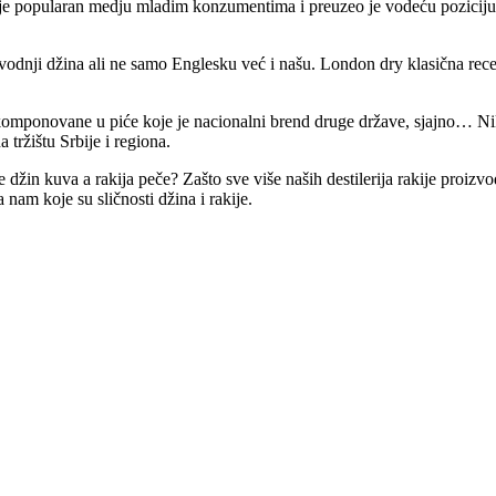
je popularan medju mladim konzumentima i preuzeo je vodeću poziciju po
roizvodnji džina ali ne samo Englesku već i našu. London dry klasična re
ukomponovane u piće koje je nacionalni brend druge države, sjajno… Ni
tržištu Srbije i regiona.
džin kuva a rakija peče? Zašto sve više naših destilerija rakije proizvod
am koje su sličnosti džina i rakije.