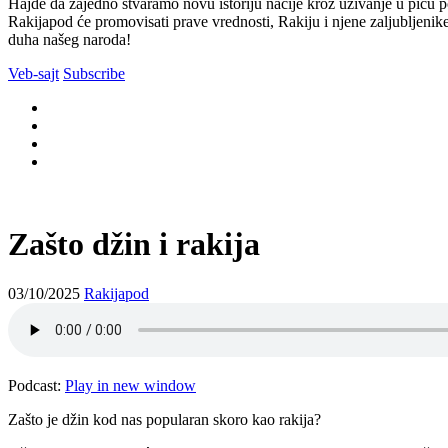
Hajde da zajedno stvaramo novu istoriju nacije kroz uživanje u piću p
Rakijapod će promovisati prave vrednosti, Rakiju i njene zaljubljenike, 
duha našeg naroda!
Veb-sajt
Subscribe
Zašto džin i rakija
03/10/2025
Rakijapod
Podcast:
Play in new window
Zašto je džin kod nas popularan skoro kao rakija?