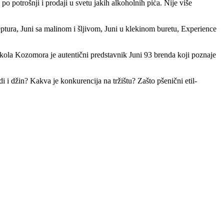
 potrošnji i prodaji u svetu jakih alkoholnih pića. Nije više
ceptura, Juni sa malinom i šljivom, Juni u klekinom buretu, Experience
kola Kozomora je autentični predstavnik Juni 93 brenda koji poznaje
i i džin? Kakva je konkurencija na tržištu? Zašto pšenični etil-