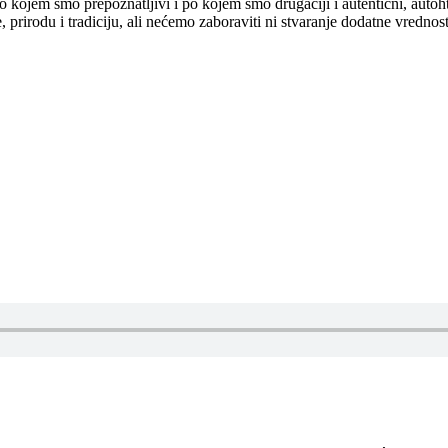
o kojem smo prepoznatljivi i po kojem smo drugačiji i autentični, autoh
prirodu i tradiciju, ali nećemo zaboraviti ni stvaranje dodatne vrednosti