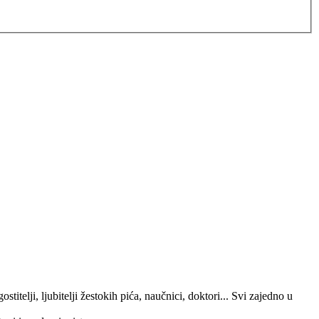
titelji, ljubitelji žestokih pića, naučnici, doktori... Svi zajedno u