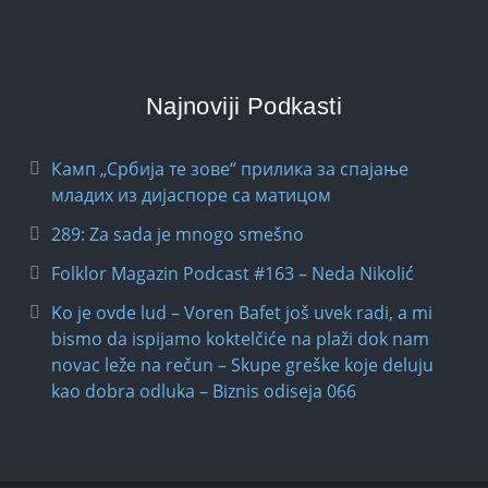
Najnoviji Podkasti
Камп „Србија те зове“ прилика за спајање
младих из дијаспоре са матицом
289: Za sada je mnogo smešno
Folklor Magazin Podcast #163 – Neda Nikolić
Ko je ovde lud – Voren Bafet još uvek radi, a mi
bismo da ispijamo koktelčiće na plaži dok nam
novac leže na rečun – Skupe greške koje deluju
kao dobra odluka – Biznis odiseja 066