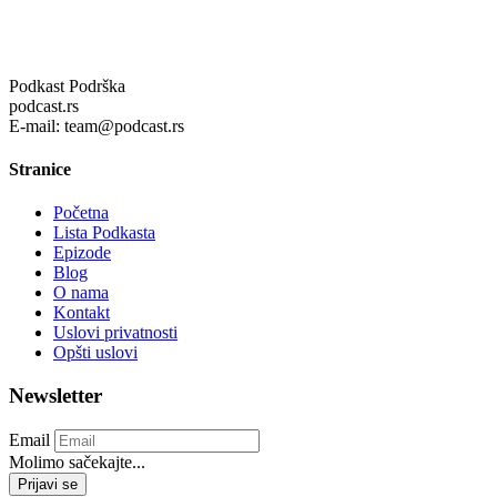
Podkast Podrška
podcast.rs
E-mail: team@podcast.rs
Stranice
Početna
Lista Podkasta
Epizode
Blog
O nama
Kontakt
Uslovi privatnosti
Opšti uslovi
Newsletter
Email
Molimo sačekajte...
Prijavi se