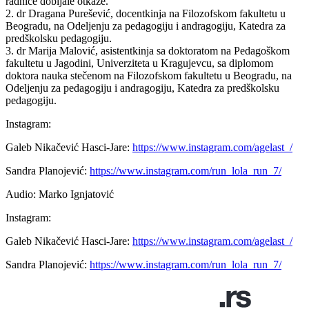
radnice dobijale otkaze.
2. dr Dragana Purešević, docentkinja na Filozofskom fakultetu u
Beogradu, na Odeljenju za pedagogiju i andragogiju, Katedra za
predškolsku pedagogiju.
3. dr Marija Malović, asistentkinja sa doktoratom na Pedagoškom
fakultetu u Jagodini, Univerziteta u Kragujevcu, sa diplomom
doktora nauka stečenom na Filozofskom fakultetu u Beogradu, na
Odeljenju za pedagogiju i andragogiju, Katedra za predškolsku
pedagogiju.
Instagram:
Galeb Nikačević Hasci-Jare:
https://www.instagram.com/agelast_/
Sandra Planojević:
https://www.instagram.com/run_lola_run_7/
Audio: Marko Ignjatović
Instagram:
Galeb Nikačević Hasci-Jare:
https://www.instagram.com/agelast_/
Sandra Planojević:
https://www.instagram.com/run_lola_run_7/