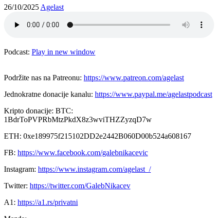
26/10/2025
Agelast
Podcast:
Play in new window
Podržite nas na Patreonu:
https://www.patreon.com/agelast
Jednokratne donacije kanalu:
https://www.paypal.me/agelastpodcast
Kripto donacije: BTC:
1BdrToPVPRbMtzPkdX8z3wviTHZZyzqD7w
ETH: 0xe189975f215102DD2e2442B060D00b524a608167
FB:
https://www.facebook.com/galebnikacevic
Instagram:
https://www.instagram.com/agelast_/
Twitter:
https://twitter.com/GalebNikacev
A1:
https://a1.rs/privatni