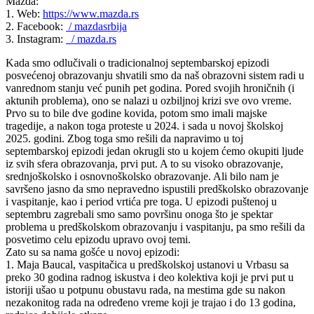
Mazda:
1. Web:
https://www.mazda.rs
2. Facebook:
/ mazdasrbija
3. Instagram:
/ mazda.rs
Kada smo odlučivali o tradicionalnoj septembarskoj epizodi
posvećenoj obrazovanju shvatili smo da naš obrazovni sistem radi u
vanrednom stanju već punih pet godina. Pored svojih hroničnih (i
aktunih problema), ono se nalazi u ozbiljnoj krizi sve ovo vreme.
Prvo su to bile dve godine kovida, potom smo imali majske
tragedije, a nakon toga proteste u 2024. i sada u novoj školskoj
2025. godini. Zbog toga smo rešili da napravimo u toj
septembarskoj epizodi jedan okrugli sto u kojem ćemo okupiti ljude
iz svih sfera obrazovanja, prvi put. A to su visoko obrazovanje,
srednjoškolsko i osnovnoškolsko obrazovanje. Ali bilo nam je
savršeno jasno da smo nepravedno ispustili predškolsko obrazovanje
i vaspitanje, kao i period vrtića pre toga. U epizodi puštenoj u
septembru zagrebali smo samo površinu onoga što je spektar
problema u predškolskom obrazovanju i vaspitanju, pa smo rešili da
posvetimo celu epizodu upravo ovoj temi.
Zato su sa nama gošće u novoj epizodi:
1. Maja Baucal, vaspitačica u predškolskoj ustanovi u Vrbasu sa
preko 30 godina radnog iskustva i deo kolektiva koji je prvi put u
istoriji ušao u potpunu obustavu rada, na mestima gde su nakon
nezakonitog rada na određeno vreme koji je trajao i do 13 godina,