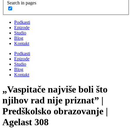
Search in pages
Podkasti
Epizode
Studio
Blog
Kontakt
Podkasti
Epizode
Studio
Blog
Kontakt
„Vaspitače najviše boli što
njihov rad nije priznat” |
Predškolsko obrazovanje |
Agelast 308