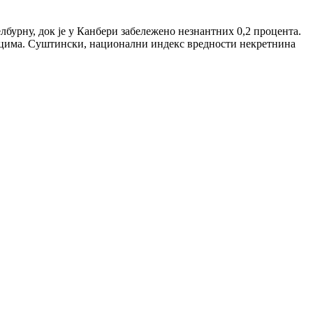
елбурну, док је у Канбери забележено незнантних 0,2 процента.
есецима. Суштински, национални индекс вредности некретнина