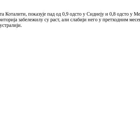
а Коталити, показује пад од 0,9 одсто у Сиднеју и 0,8 одсто у М
ериторија забележилу су раст, али слабији него у претходним м
Аустралији.