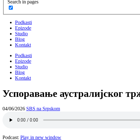
Search in pages
Podkasti
Epizode
Studio
Blog
Kontakt
Podkasti
Epizode
Studio
Blog
Kontakt
Успоравање аустралијског тр
04/06/2026
SBS na Srpskom
Podcast:
Play in new window