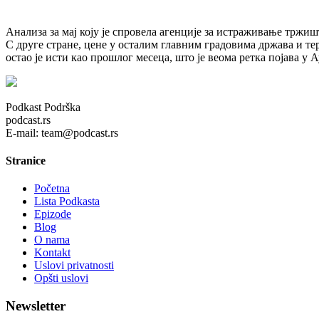
Анализа за мај коју је спровела агенције за истраживање тржишт
С друге стране, цене у осталим главним градовима држава и т
остао је исти као прошлог месеца, што је веома ретка појава у 
Podkast Podrška
podcast.rs
E-mail: team@podcast.rs
Stranice
Početna
Lista Podkasta
Epizode
Blog
O nama
Kontakt
Uslovi privatnosti
Opšti uslovi
Newsletter