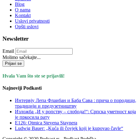
Blog
O nama
Kontakt
Uslovi privatnosti
Opšti uslovi
Newsletter
Email
Molimo sačekajte...
Prijavi se
Hvala Vam što ste se prijavili!
Najnoviji Podkasti
Интервју Лепа Флаибан и Баба Сава : прича о породици,
традицији и предузетништву
Изложба „И у ропству – слобода!“: Српска уметност која
је пркосила рату
E126: Otmica Stevena Staynera
Ludwig Bauer: „Kuća ili čovjek koji je kupovao čavle“
Copyright © 2020 Podcast.rs - Podkast Podrška