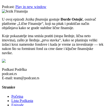
Podcast:
Play in new window
U ovoj epizodi
Jezika finansija
gostuje
Đorđe Ostojić
, osnivač
platforme „Lične Finansije“, koji na pitak i praktičan način
objašnjava kako se grade stabilne lične finansije.
Koje pokazatelje ima smisla pratiti (stopa štednje, lična neto
imovina), zašto je štednja „prva stavka“, kako se planiraju veliki
izdaci kroz namenske fondove i kada je vreme za investiranje — tek
nakon što su formirani fond za crne dane i ključne finansijske
navike.
Podkast Podrška
podcast.rs
E-mail: team@podcast.rs
Stranice
Početna
Lista Podkasta
Epizode