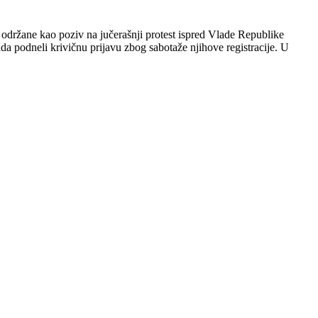
, održane kao poziv na jučerašnji protest ispred Vlade Republike
da podneli krivičnu prijavu zbog sabotaže njihove registracije. U