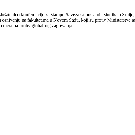
 slušate deo konferencije za štampu Saveza samostalnih sindikata Srbije
 osnivanju na fakultetima u Novom Sadu, koji su protiv Ministarstva ra
im merama protiv globalnog zagrevanja.