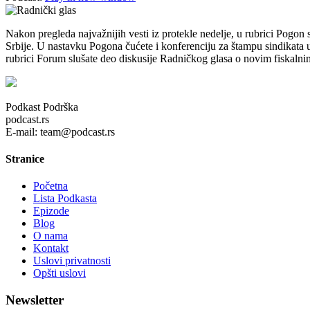
Nakon pregleda najvažnijih vesti iz protekle nedelje, u rubrici Pogon
Srbije. U nastavku Pogona čućete i konferenciju za štampu sindikata u
rubrici Forum slušate deo diskusije Radničkog glasa o novim fiskaln
Podkast Podrška
podcast.rs
E-mail: team@podcast.rs
Stranice
Početna
Lista Podkasta
Epizode
Blog
O nama
Kontakt
Uslovi privatnosti
Opšti uslovi
Newsletter