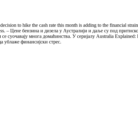
decision to hike the cash rate this month is adding to the financial st
ial stress. – Цене бензина и дизела у Аустралији и даље су под при
се суочавају многа домаћинства. У серијалу Australia Explained:
а ублаже финансијски стрес.