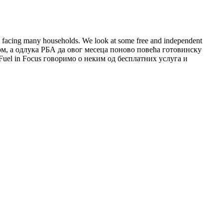
rain facing many households. We look at some free and independent
тиском, а одлука РБА да овог месеца поново повећа готовинску
 Fuel in Focus говоримо о неким од бесплатних услуга и