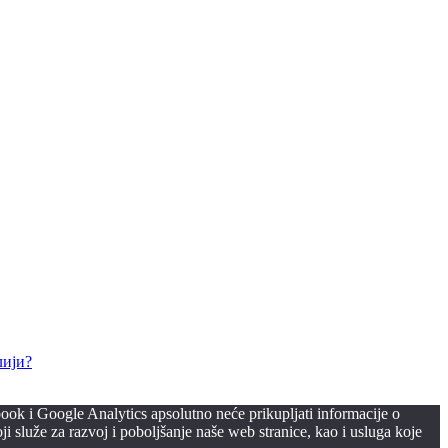
лији?
ook i Google Analytics apsolutno neće prikupljati informacije o
i služe za razvoj i poboljšanje naše web stranice, kao i usluga koje