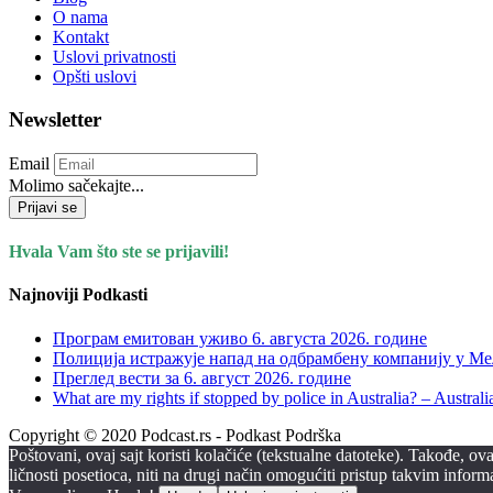
O nama
Kontakt
Uslovi privatnosti
Opšti uslovi
Newsletter
Email
Molimo sačekajte...
Prijavi se
Hvala Vam što ste se prijavili!
Najnoviji Podkasti
Програм емитован уживо 6. августа 2026. годинe
Полиција истражује напад на одбрамбену компанију у Мел
Преглед вести за 6. август 2026. године
What are my rights if stopped by police in Australia? – Aust
Copyright © 2020 Podcast.rs - Podkast Podrška
Poštovani, ovaj sajt koristi kolačiće (tekstualne datoteke). Takođe, 
ličnosti posetioca, niti na drugi način omogućiti pristup takvim infor