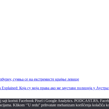
бурну, сумња се на екстремисте крајње левице
ralia Explained: Која су моја права ако ме заустави полиција у Аустра
ovaj sajt koristi Facebook Pixel i Google Analytics. PODCAST.RS, Faceb
macijama. Klikom ‘’U redu'' prihvatate mehanizam korišćenja kolačića koj