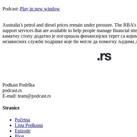
Podcast:
Play in new window
Australia’s petrol and diesel prices remain under pressure. The RBA’s 
support services that are available to help people manage financ
каматну стопу додатно је погоршала финансијски терет са којим 
независних служби подршке које би могле да помогну људима д
Podkast Podrška
podcast.rs
E-mail: team@podcast.rs
Stranice
Početna
Lista Podkasta
Epizode
Blog