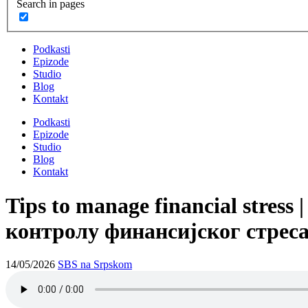
Search in pages
Podkasti
Epizode
Studio
Blog
Kontakt
Podkasti
Epizode
Studio
Blog
Kontakt
Tips to manage financial stress
контролу финансијског стрес
14/05/2026
SBS na Srpskom