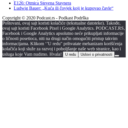
E126: Otmica Stevena Staynera
Ludwig Bauer: „Kuća ili čovjek koji je kupovao čavle“
Copyright © 2020 Podcast.rs - Podkast Podrška
Poštovani, ovaj sajt koristi kolačiće (tekstualne datoteke). Takođe,
ovaj sajt koristi Facebook Pixel i Google Analytics. PODCAST.RS,
Facebook i Google Analytics apsolutno neće prikupljati informacije
o ličnosti posetioca, niti na drugi način omogućiti pristup takvim
informacijama. Klikom ‘’U redu'' prihvatate mehanizam korišćenja
kolačića koji služe za razvoj i poboljšanje naše web stranice, kao i
usluga koje Vam nudimo. Hvala!
U redu
Uslovi o privatnosti