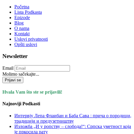
Početna
Lista Podkasta
Epizode
Blog
O nama
Kontakt
Uslovi privatnosti
Opšti uslovi
Newsletter
Email
Molimo sačekajte...
Prijavi se
Hvala Vam što ste se prijavili!
Najnoviji Podkasti
Интервју Лепа Флаибан и Баба Сава : прича о породици,
традицији и предузетништву
Изложба „И у ропству – слобода!“: Српска уметност која
је пркосила рату