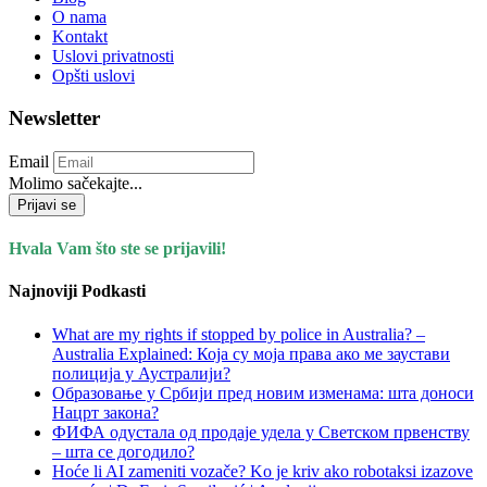
O nama
Kontakt
Uslovi privatnosti
Opšti uslovi
Newsletter
Email
Molimo sačekajte...
Prijavi se
Hvala Vam što ste se prijavili!
Najnoviji Podkasti
What are my rights if stopped by police in Australia? –
Australia Explained: Која су моја права ако ме заустави
полиција у Аустралији?
Образовање у Србији пред новим изменама: шта доноси
Нацрт закона?
ФИФА одустала од продаје удела у Светском првенству
– шта се догодило?
Hoće li AI zameniti vozače? Ko je kriv ako robotaksi izazove