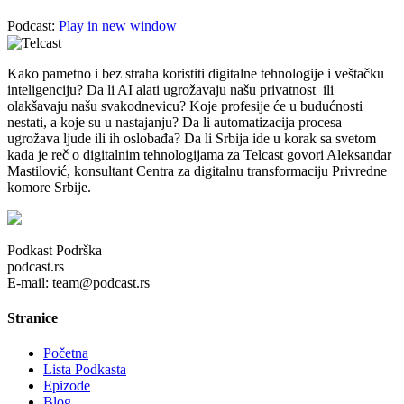
Podcast:
Play in new window
Kako pametno i bez straha koristiti digitalne tehnologije i veštačku
inteligenciju? Da li AI alati ugrožavaju našu privatnost ili
olakšavaju našu svakodnevicu? Koje profesije će u budućnosti
nestati, a koje su u nastajanju? Da li automatizacija procesa
ugrožava ljude ili ih oslobađa? Da li Srbija ide u korak sa svetom
kada je reč o digitalnim tehnologijama za Telcast govori Aleksandar
Mastilović, konsultant Centra za digitalnu transformaciju Privredne
komore Srbije.
Podkast Podrška
podcast.rs
E-mail: team@podcast.rs
Stranice
Početna
Lista Podkasta
Epizode
Blog