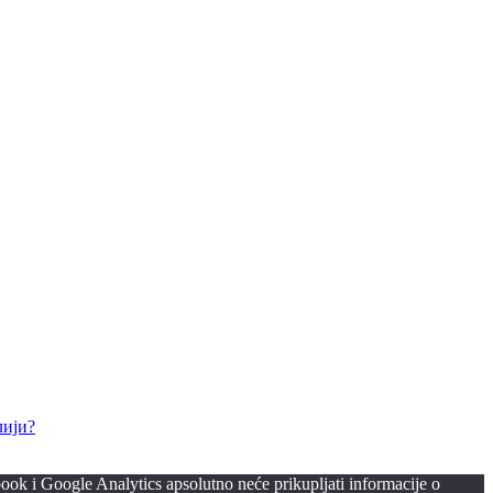
лији?
ook i Google Analytics apsolutno neće prikupljati informacije o