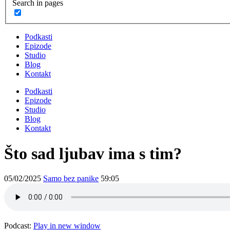
Search in pages
Podkasti
Epizode
Studio
Blog
Kontakt
Podkasti
Epizode
Studio
Blog
Kontakt
Što sad ljubav ima s tim?
05/02/2025
Samo bez panike
59:05
Podcast:
Play in new window