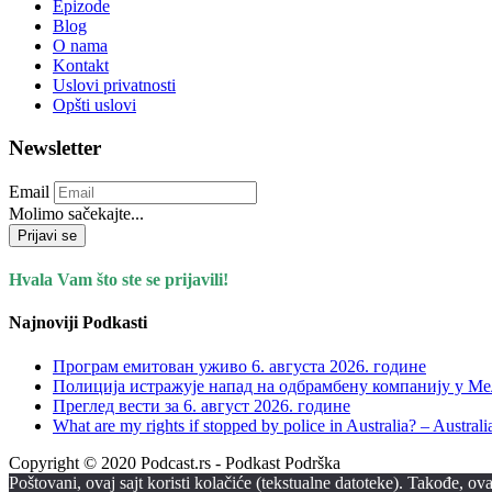
Epizode
Blog
O nama
Kontakt
Uslovi privatnosti
Opšti uslovi
Newsletter
Email
Molimo sačekajte...
Prijavi se
Hvala Vam što ste se prijavili!
Najnoviji Podkasti
Програм емитован уживо 6. августа 2026. годинe
Полиција истражује напад на одбрамбену компанију у Мел
Преглед вести за 6. август 2026. године
What are my rights if stopped by police in Australia? – Aust
Copyright © 2020 Podcast.rs - Podkast Podrška
Poštovani, ovaj sajt koristi kolačiće (tekstualne datoteke). Takođe, 