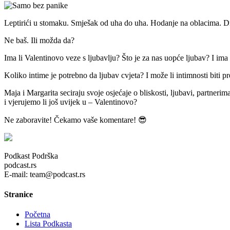
Leptirići u stomaku. Smješak od uha do uha. Hodanje na oblacima. D
Ne baš. Ili možda da?
Ima li Valentinovo veze s ljubavlju? Što je za nas uopće ljubav? I ima l
Koliko intime je potrebno da ljubav cvjeta? I može li intimnosti biti p
Maja i Margarita seciraju svoje osjećaje o bliskosti, ljubavi, partne
i vjerujemo li još uvijek u – Valentinovo?
Ne zaboravite! Čekamo vaše komentare! 😎
Podkast Podrška
podcast.rs
E-mail: team@podcast.rs
Stranice
Početna
Lista Podkasta