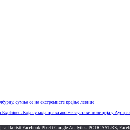
бурну, сумња се на екстремисте крајње левице
ralia Explained: Која су моја права ако ме заустави полиција у Аустра
ovaj sajt koristi Facebook Pixel i Google Analytics. PODCAST.RS, Faceb