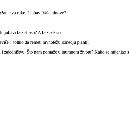
ržanje za ruke. Ljubav. Valentinovo?
i ljubavi bez strasti? A bez seksa?
reviše – toliko da remeti ravnotežu izmedju plahti?
rima i zajedništvu. Što nam pomaže u intimnom životu? Kako se mijenjao