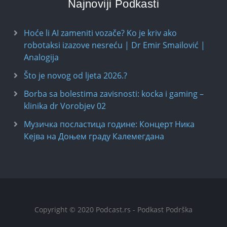
Najnoviji Podkasti
Hoće li AI zameniti vozače? Ko je kriv ako
robotaksi izazove nesreću | Dr Emir Smailović |
Analogija
Što je novog od ljeta 2026.?
Borba sa bolestima zavisnosti: kocka i gaming –
klinika dr Vorobjev 02
Музичка посластица године: Концерт Ника
Кејва на Доњем граду Калемегдана
Copyright © 2020 Podcast.rs - Podkast Podrška