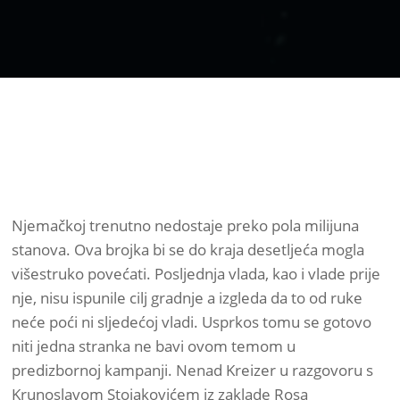
Njemačkoj trenutno nedostaje preko pola milijuna
stanova. Ova brojka bi se do kraja desetljeća mogla
višestruko povećati. Posljednja vlada, kao i vlade prije
nje, nisu ispunile cilj gradnje a izgleda da to od ruke
neće poći ni sljedećoj vladi. Usprkos tomu se gotovo
niti jedna stranka ne bavi ovom temom u
predizbornoj kampanji. Nenad Kreizer u razgovoru s
Krunoslavom Stojakovićem iz zaklade Rosa