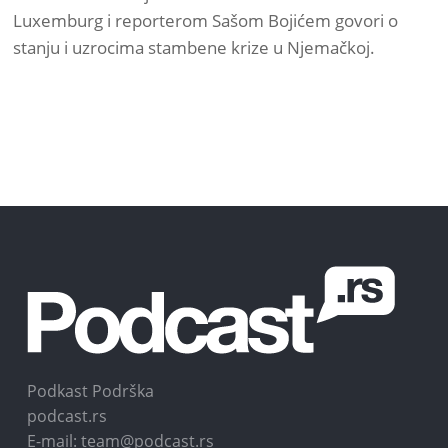
Luxemburg i reporterom Sašom Bojićem govori o
stanju i uzrocima stambene krize u Njemačkoj.
Podkast Podrška
podcast.rs
E-mail: team@podcast.rs