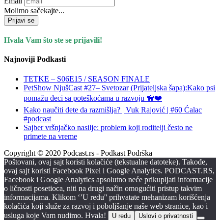
Email
Molimo sačekajte...
Prijavi se
Hvala Vam što ste se prijavili!
Najnoviji Podkasti
TETKE – S06E15 / SEASON FINALE
PetShow NjušCast #27– Svetozar (Prijateljska šapa):Kako psi
pomažu deci sa poteškoćama u razvoju 🦮❤️
Kako naučiti dete da razmišlja? | Vuk Rajović | #60 Ćalac
#podcast
Sajber vršnjačko nasilje: problem koji roditelji često ne
primete na vreme
Copyright © 2020 Podcast.rs - Podkast Podrška
Poštovani, ovaj sajt koristi kolačiće (tekstualne datoteke). Takođe,
ovaj sajt koristi Facebook Pixel i Google Analytics. PODCAST.RS,
Facebook i Google Analytics apsolutno neće prikupljati informacije
o ličnosti posetioca, niti na drugi način omogućiti pristup takvim
informacijama. Klikom ‘’U redu'' prihvatate mehanizam korišćenja
kolačića koji služe za razvoj i poboljšanje naše web stranice, kao i
usluga koje Vam nudimo. Hvala!
U redu
Uslovi o privatnosti