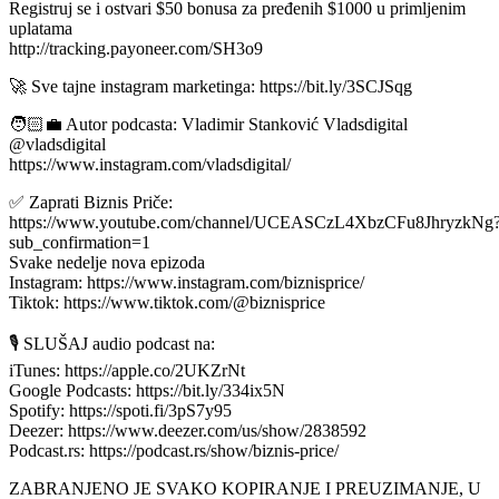
Registruj se i ostvari $50 bonusa za pređenih $1000 u primljenim
uplatama
http://tracking.payoneer.com/SH3o9
🚀 Sve tajne instagram marketinga: https://bit.ly/3SCJSqg
🧑🏻‍💼 Autor podcasta: Vladimir Stanković Vladsdigital
@vladsdigital
https://www.instagram.com/vladsdigital/
✅ Zaprati Biznis Priče:
https://www.youtube.com/channel/UCEASCzL4XbzCFu8JhryzkNg
sub_confirmation=1
Svake nedelje nova epizoda
Instagram: https://www.instagram.com/biznisprice/
Tiktok: https://www.tiktok.com/@biznisprice
🎙️ SLUŠAJ audio podcast na:
iTunes: https://apple.co/2UKZrNt
Google Podcasts: https://bit.ly/334ix5N
Spotify: https://spoti.fi/3pS7y95
Deezer: https://www.deezer.com/us/show/2838592
Podcast.rs: https://podcast.rs/show/biznis-price/
ZABRANJENO JE SVAKO KOPIRANJE I PREUZIMANJE, U