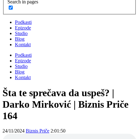
Search in pages
Podkasti
Epizode
Studio
Blog
Kontakt
Podkasti
Epizode
Studio
Blog
Kontakt
Šta te sprečava da uspeš? |
Darko Mirković | Biznis Priče
164
24/11/2024
Biznis Priče
2:01:50