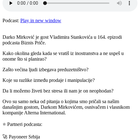
Podcast:
Play in new window
Darko Mirković je gost Vladimira Stankovića u 164. epizodi
podcasta Biznis Priče.
Kako okolina gleda kada se vratiš iz inostranstva a ne uspeš u
onome što si planirao?
Zašto većina ljudi izbegava preduzetništvo?
Koje su razlike između prodaje i manipulacije?
Da li možemo živeti bez stresa ili nam je on neophodan?
Ovo su samo neka od pitanja o kojima smo pričali sa našim
današnjim gostom, Darkom Mirkovićem, osnivačem i vlasnikom
kompanije Alterna International.
⭐️ Partneri podcasta:
🚀 Payoneer Srbija