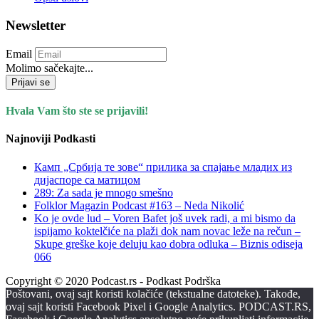
Newsletter
Email
Molimo sačekajte...
Prijavi se
Hvala Vam što ste se prijavili!
Najnoviji Podkasti
Камп „Србија те зове“ прилика за спајање младих из
дијаспоре са матицом
289: Za sada je mnogo smešno
Folklor Magazin Podcast #163 – Neda Nikolić
Ko je ovde lud – Voren Bafet još uvek radi, a mi bismo da
ispijamo koktelčiće na plaži dok nam novac leže na rečun –
Skupe greške koje deluju kao dobra odluka – Biznis odiseja
066
Copyright © 2020 Podcast.rs - Podkast Podrška
Poštovani, ovaj sajt koristi kolačiće (tekstualne datoteke). Takođe,
ovaj sajt koristi Facebook Pixel i Google Analytics. PODCAST.RS,