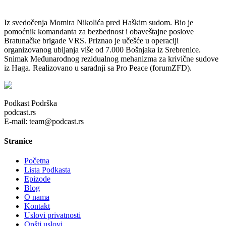
Iz svedočenja Momira Nikolića pred Haškim sudom. Bio je
pomoćnik komandanta za bezbednost i obaveštajne poslove
Bratunačke brigade VRS. Priznao je učešće u operaciji
organizovanog ubijanja više od 7.000 Bošnjaka iz Srebrenice.
Snimak Međunarodnog rezidualnog mehanizma za krivične sudove
iz Haga. Realizovano u saradnji sa Pro Peace (forumZFD).
Podkast Podrška
podcast.rs
E-mail: team@podcast.rs
Stranice
Početna
Lista Podkasta
Epizode
Blog
O nama
Kontakt
Uslovi privatnosti
Opšti uslovi