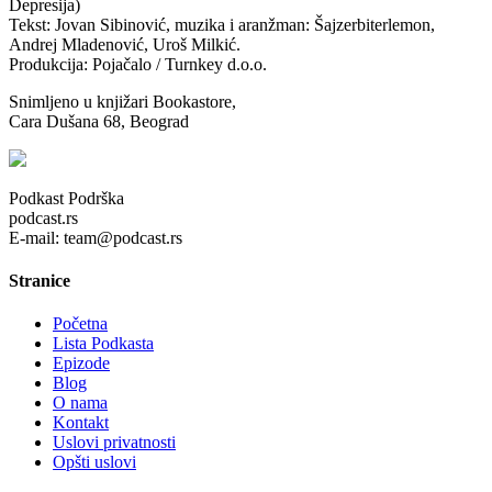
Depresija)
Tekst: Jovan Sibinović, muzika i aranžman: Šajzerbiterlemon,
Andrej Mladenović, Uroš Milkić.
Produkcija: Pojačalo / Turnkey d.o.o.
Snimljeno u knjižari Bookastore,
Cara Dušana 68, Beograd
Podkast Podrška
podcast.rs
E-mail: team@podcast.rs
Stranice
Početna
Lista Podkasta
Epizode
Blog
O nama
Kontakt
Uslovi privatnosti
Opšti uslovi