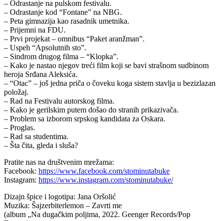
– Odrastanje na pulskom festivalu.
– Odrastanje kod “Fontane” na NBG.
– Peta gimnazija kao rasadnik umetnika.
– Prijemni na FDU.
– Prvi projekat – omnibus “Paket aranžman”.
– Uspeh “Apsolutnih sto”.
– Sindrom drugog filma – “Klopka”.
– Kako je nastao njegov treći film koji se bavi strašnom sudbinom
heroja Srđana Aleksića.
– “Otac” – još jedna priča o čoveku koga sistem stavlja u bezizlazan
položaj.
– Rad na Festivalu autorskog filma.
– Kako je gerilskim putem došao do stranih prikazivača.
– Problem sa izborom srpskog kandidata za Oskara.
– Proglas.
– Rad sa studentima.
– Šta čita, gleda i sluša?
Pratite nas na društvenim mrežama:
Facebook:
https://www.facebook.com/stominutabuke
Instagram:
https://www.instagram.com/stominutabuke/
Dizajn špice i logotipa: Jana Oršolić
Muzika: Šajzerbiterlemon – Zavrti me
(album „Na dugačkim poljima, 2022. Geenger Records/Pop