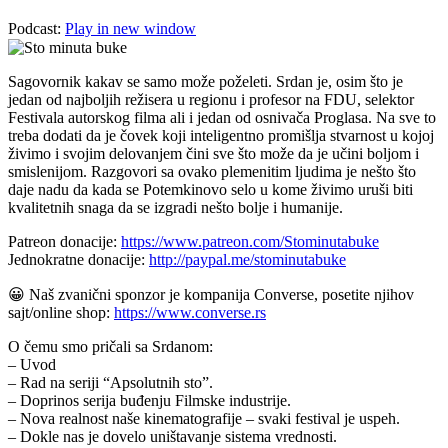
Podcast:
Play in new window
Sagovornik kakav se samo može poželeti. Srdan je, osim što je
jedan od najboljih režisera u regionu i profesor na FDU, selektor
Festivala autorskog filma ali i jedan od osnivača Proglasa. Na sve to
treba dodati da je čovek koji inteligentno promišlja stvarnost u kojoj
živimo i svojim delovanjem čini sve što može da je učini boljom i
smislenijom. Razgovori sa ovako plemenitim ljudima je nešto što
daje nadu da kada se Potemkinovo selo u kome živimo uruši biti
kvalitetnih snaga da se izgradi nešto bolje i humanije.
Patreon donacije:
https://www.patreon.com/Stominutabuke
Jednokratne donacije:
http://paypal.me/stominutabuke
😀 Naš zvanični sponzor je kompanija Converse, posetite njihov
sajt/online shop:
https://www.converse.rs
O čemu smo pričali sa Srdanom:
– Uvod
– Rad na seriji “Apsolutnih sto”.
– Doprinos serija buđenju Filmske industrije.
– Nova realnost naše kinematografije – svaki festival je uspeh.
– Dokle nas je dovelo uništavanje sistema vrednosti.