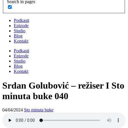
Search in pages
Podkasti
Epizode
Studio
Blog
Kontakt
Podkasti
Epizode
Studio
Blog
Kontakt
Srdan Golubović – režiser I Sto
minuta buke 040
04/04/2024
Sto minuta buke