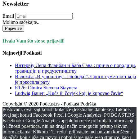
Newsletter
Email
Molimo sačekajte...
Prijavi se
Hvala Vam što ste se prijavili!
Najnoviji Podkasti
Интервју Лепа Флаибан и Баба Сава : прича о породици,
традицији и предузетништву
Изложба „И у ропству – слобода!“: Српска уметност која
је пркосила рату
E126: Otmica Stevena Staynera
Ludwig Bauer: „Kuća ili čovjek koji je kupovao čavle“
Copyright © 2020 Podcast.rs - Podkast Podrška
Poštovani, ovaj sajt koristi kolačiće (tekstualne datoteke). Takođe,
ovaj sajt koristi Facebook Pixel i Google Analytics. PODCAST.RS,
Facebook i Google Analytics apsolutno neće prikupljati informacije
o ličnosti posetioca, niti na drugi način omogućiti pristup takvim
informacijama. Klikom ‘’U redu'' prihvatate mehanizam korišćenja
kolačića koji služe za razvoj i poboljšanje naše web stranice, kao i