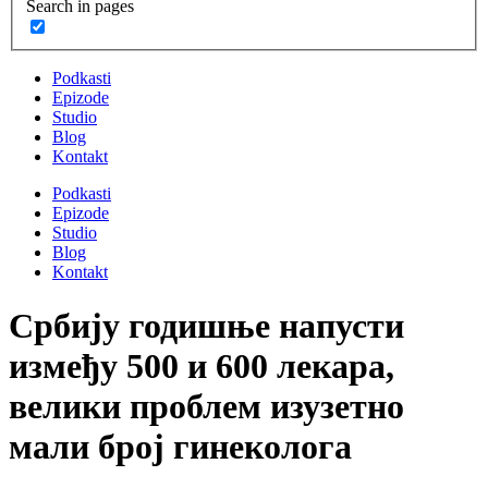
Search in pages
Podkasti
Epizode
Studio
Blog
Kontakt
Podkasti
Epizode
Studio
Blog
Kontakt
Србију годишње напусти
између 500 и 600 лекара,
велики проблем изузетно
мали број гинеколога