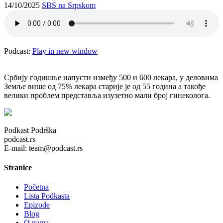
14/10/2025
SBS na Srpskom
Podcast:
Play in new window
Србију годишње напусти између 500 и 600 лекара, у деловима
Земље више од 75% лекара старије је од 55 година а такође
велики проблем представља изузетно мали број гинеколога.
Podkast Podrška
podcast.rs
E-mail: team@podcast.rs
Stranice
Početna
Lista Podkasta
Epizode
Blog
O nama