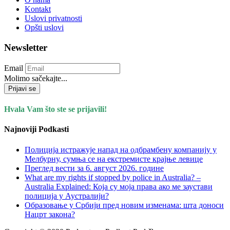
Kontakt
Uslovi privatnosti
Opšti uslovi
Newsletter
Email
Molimo sačekajte...
Prijavi se
Hvala Vam što ste se prijavili!
Najnoviji Podkasti
Полиција истражује напад на одбрамбену компанију у
Мелбурну, сумња се на екстремисте крајње левице
Преглед вести за 6. август 2026. године
What are my rights if stopped by police in Australia? –
Australia Explained: Која су моја права ако ме заустави
полиција у Аустралији?
Образовање у Србији пред новим изменама: шта доноси
Нацрт закона?