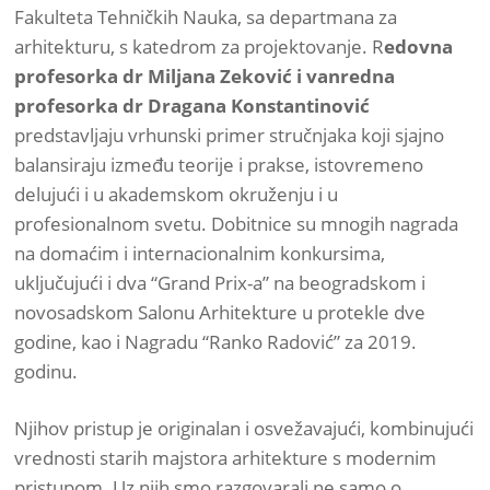
Fakulteta Tehničkih Nauka, sa departmana za
arhitekturu, s katedrom za projektovanje. R
edovna
profesorka dr Miljana Zeković i vanredna
profesorka dr Dragana Konstantinović
predstavljaju vrhunski primer stručnjaka koji sjajno
balansiraju između teorije i prakse, istovremeno
delujući i u akademskom okruženju i u
profesionalnom svetu. Dobitnice su mnogih nagrada
na domaćim i internacionalnim konkursima,
uključujući i dva “Grand Prix-a” na beogradskom i
novosadskom Salonu Arhitekture u protekle dve
godine, kao i Nagradu “Ranko Radović” za 2019.
godinu.
Njihov pristup je originalan i osvežavajući, kombinujući
vrednosti starih majstora arhitekture s modernim
pristupom. Uz njih smo razgovarali ne samo o