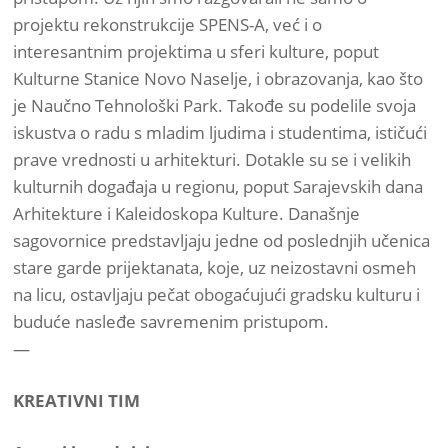
projektu rekonstrukcije SPENS-A, već i o
interesantnim projektima u sferi kulture, poput
Kulturne Stanice Novo Naselje, i obrazovanja, kao što
je Naučno Tehnološki Park. Takođe su podelile svoja
iskustva o radu s mladim ljudima i studentima, ističući
prave vrednosti u arhitekturi. Dotakle su se i velikih
kulturnih događaja u regionu, poput Sarajevskih dana
Arhitekture i Kaleidoskopa Kulture. Današnje
sagovornice predstavljaju jedne od poslednjih učenica
stare garde prijektanata, koje, uz neizostavni osmeh
na licu, ostavljaju pečat obogaćujući gradsku kulturu i
buduće nasleđe savremenim pristupom.
—
KREATIVNI TIM