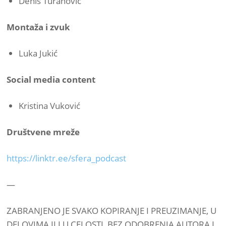
Denis Turanović
Montaža i zvuk
Luka Jukić
Social media content
Kristina Vuković
Društvene mreže
https://linktr.ee/sfera_podcast
—
ZABRANJENO JE SVAKO KOPIRANJE I PREUZIMANJE, U
DELOVIMA ILI U CELOSTI, BEZ ODOBRENJA AUTORA I