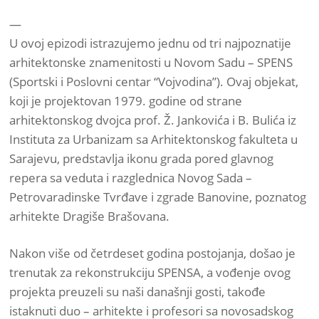
—
U ovoj epizodi istrazujemo jednu od tri najpoznatije
arhitektonske znamenitosti u Novom Sadu – SPENS
(Sportski i Poslovni centar “Vojvodina”). Ovaj objekat,
koji je projektovan 1979. godine od strane
arhitektonskog dvojca prof. Ž. Jankovića i B. Bulića iz
Instituta za Urbanizam sa Arhitektonskog fakulteta u
Sarajevu, predstavlja ikonu grada pored glavnog
repera sa veduta i razglednica Novog Sada –
Petrovaradinske Tvrđave i zgrade Banovine, poznatog
arhitekte Dragiše Brašovana.
Nakon više od četrdeset godina postojanja, došao je
trenutak za rekonstrukciju SPENSA, a vođenje ovog
projekta preuzeli su naši današnji gosti, takođe
istaknuti duo – arhitekte i profesori sa novosadskog